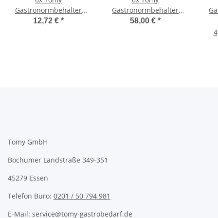
Gastronormbehälter
Gastronormbehälter
Ga
Edelstahl GN 1/4 20 mm
Edelstahl GN 2/3 100
Edel
12,72 €
*
58,00 €
*
tief
mm tief
4
Tomy GmbH
Bochumer Landstraße 349-351
45279 Essen
Telefon Büro:
0201 / 50 794 981
E-Mail: service@tomy-gastrobedarf.de