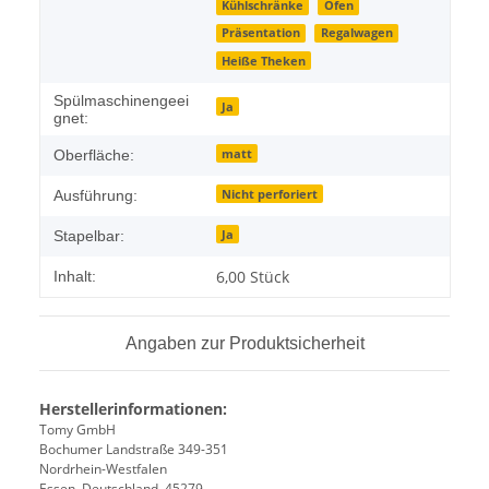
Kühlschränke
Öfen
Präsentation
Regalwagen
Heiße Theken
Spülmaschinengeei
Ja
gnet:
matt
Oberfläche:
Nicht perforiert
Ausführung:
Ja
Stapelbar:
6,00 Stück
Inhalt:
Angaben zur Produktsicherheit
Herstellerinformationen:
Tomy GmbH
Bochumer Landstraße 349-351
Nordrhein-Westfalen
Essen, Deutschland, 45279