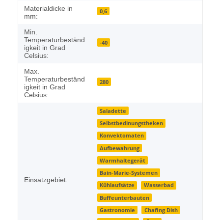
Materialdicke in
0,6
mm:
Min.
Temperaturbeständ
-40
igkeit in Grad
Celsius:
Max.
Temperaturbeständ
280
igkeit in Grad
Celsius:
Saladette
Selbstbedinungstheken
Konvektomaten
Aufbewahrung
Warmhaltegerät
Bain-Marie-Systemen
Einsatzgebiet:
Kühlaufsätze
Wasserbad
Buffeunterbauten
Gastronomie
Chafing Dish