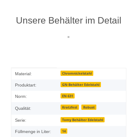
Unsere Behälter im Detail
Produkteigenschaft
Wert
Chromnickelstahl
Material:
GN-Behälter Edelstahl
Produktart:
EN 631
Norm:
Kratzfest
Robust
Qualität:
Tomy Behälter Edelstahl
Serie:
14
Füllmenge in Liter: