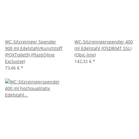
WC-Sitzreiniger Spender
WC-Sitzreinigerspender 400
900 ml Edelstahl/Kunststoff
ml Edelstahl (QSDR04T SSL)
(PQXToilet9) (PlastiQline
(Qbic-line)
Exclusive)
142,32 €
*
73,46 €
*