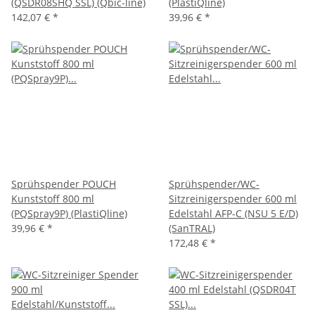
(QSDR08SHQ SSL) (Qbic-line)
(PlastiQline)
142,07 €
*
39,96 €
*
Sprühspender POUCH
Sprühspender/WC-
Kunststoff 800 ml
Sitzreinigerspender 600 ml
(PQSpray9P) (PlastiQline)
Edelstahl AFP-C (NSU 5 E/D)
39,96 €
*
(SanTRAL)
172,48 €
*