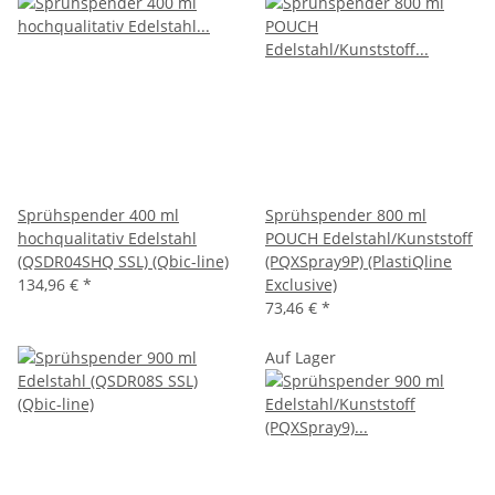
Sprühspender 400 ml
Sprühspender 800 ml
hochqualitativ Edelstahl
POUCH Edelstahl/Kunststoff
(QSDR04SHQ SSL) (Qbic-line)
(PQXSpray9P) (PlastiQline
134,96 €
*
Exclusive)
73,46 €
*
Auf Lager