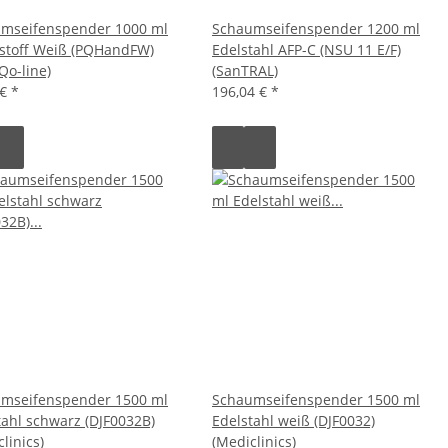
mseifenspender 1000 ml
Schaumseifenspender 1200 ml
stoff Weiß (PQHandFW)
Edelstahl AFP-C (NSU 11 E/F)
Qo-line)
(SanTRAL)
 €
*
196,04 €
*
mseifenspender 1500 ml
Schaumseifenspender 1500 ml
tahl schwarz (DJF0032B)
Edelstahl weiß (DJF0032)
linics)
(Mediclinics)