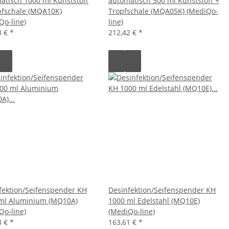
atisch 1000 ml Kunststoff
automatisch 500 ml Kunststoff +
pfschale (MQA10K)
Tropfschale (MQA05K) (MediQo-
Qo-line)
line)
3 €
*
212,42 €
*
fektion/Seifenspender KH
Desinfektion/Seifenspender KH
ml Aluminium (MQ10A)
1000 ml Edelstahl (MQ10E)
Qo-line)
(MediQo-line)
3 €
*
163,61 €
*