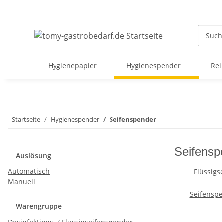
Hygienepapier
Hygienespender
Rei
Startseite
Hygienespender
Seifenspender
Seifensp
Auslösung
Automatisch
Flüssigs
Manuell
Seifensp
Warengruppe
Desinfektions- / Flüssigseifenspender