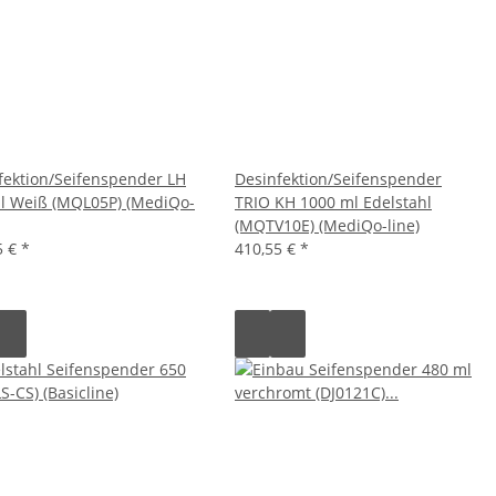
fektion/Seifenspender LH
Desinfektion/Seifenspender
l Weiß (MQL05P) (MediQo-
TRIO KH 1000 ml Edelstahl
(MQTV10E) (MediQo-line)
5 €
*
410,55 €
*