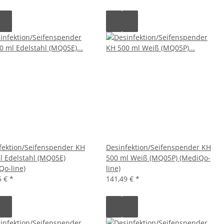
fektion/Seifenspender KH
Desinfektion/Seifenspender KH
l Edelstahl (MQ05E)
500 ml Weiß (MQ05P) (MediQo-
Qo-line)
line)
5 €
*
141,49 €
*