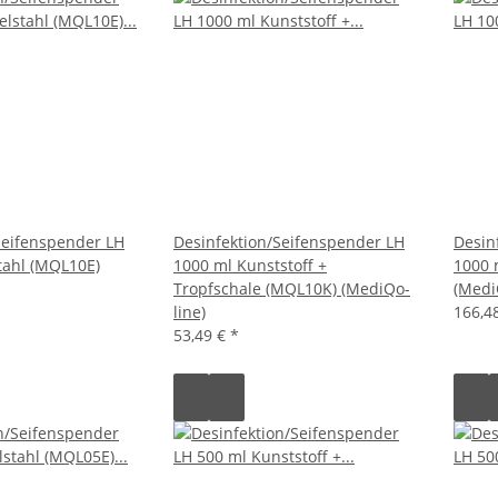
Seifenspender LH
Desinfektion/Seifenspender LH
Desin
tahl (MQL10E)
1000 ml Kunststoff +
1000 
Tropfschale (MQL10K) (MediQo-
(Medi
line)
166,4
53,49 €
*