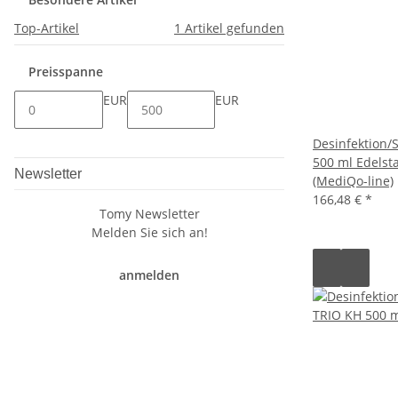
Top-Artikel
1
Artikel gefunden
Preisspanne
EUR
EUR
Desinfektion/
500 ml Edelst
Newsletter
(MediQo-line)
166,48 €
*
Tomy Newsletter
Melden Sie sich an!
anmelden