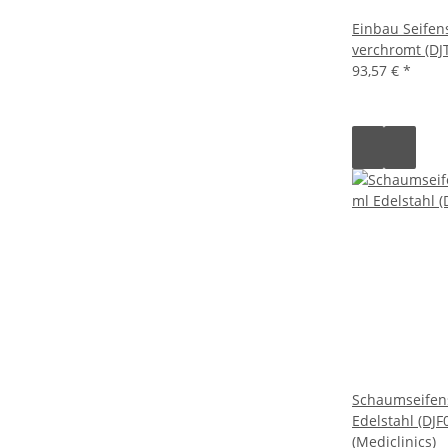
Einbau Seifen
verchromt (DJT
93,57 €
*
Schaumseifen
Edelstahl (DJF
(Mediclinics)