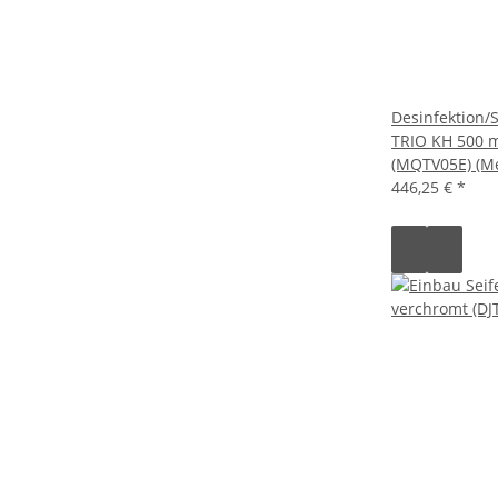
Desinfektion/
TRIO KH 500 m
(MQTV05E) (Me
446,25 €
*