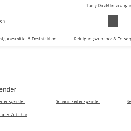
Tomy Direktlieferung i
nigungsmittel & Desinfektion
Reinigungszubehör & Entso
ender
eifenspender
Schaumseifenspender
Se
ender Zubehör