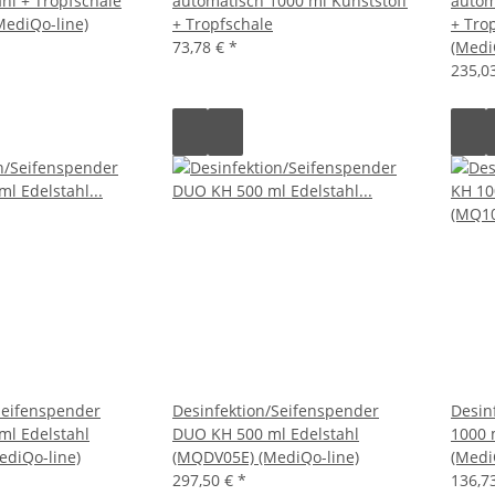
ahl + Tropfschale
automatisch 1000 ml Kunststoff
autom
ediQo-line)
+ Tropfschale
+ Tro
73,78 €
*
(Medi
235,0
Seifenspender
Desinfektion/Seifenspender
Desin
l Edelstahl
DUO KH 500 ml Edelstahl
1000 
diQo-line)
(MQDV05E) (MediQo-line)
(Medi
297,50 €
*
136,7