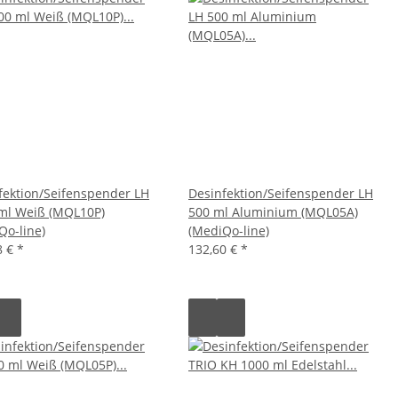
fektion/Seifenspender LH
Desinfektion/Seifenspender LH
ml Weiß (MQL10P)
500 ml Aluminium (MQL05A)
Qo-line)
(MediQo-line)
8 €
*
132,60 €
*