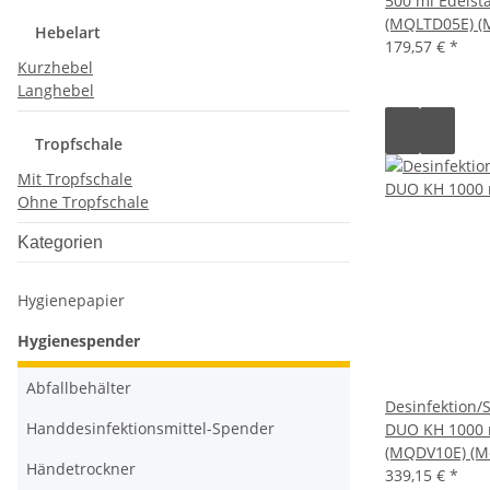
500 ml Edelst
(MQLTD05E) (M
Hebelart
179,57 €
*
Kurzhebel
Langhebel
Tropfschale
Mit Tropfschale
Ohne Tropfschale
Kategorien
Hygienepapier
Hygienespender
Abfallbehälter
Desinfektion/
Handdesinfektionsmittel-Spender
DUO KH 1000 m
(MQDV10E) (Me
Händetrockner
339,15 €
*