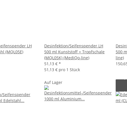
Seifenspender LH
Desinfektion/Seifenspender LH
Desin
ahl (MQL05E)
500 ml Kunststoff + Tropfschale
500 m
(MQL05K) (MediQo-line)
line)
51,13 €
*
150,6
51,13 € pro 1 Stück
Auf Lager