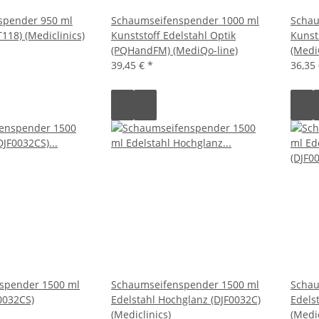
spender 950 ml
Schaumseifenspender 1000 ml
Schau
118) (Mediclinics)
Kunststoff Edelstahl Optik
Kunst
(PQHandFM) (MediQo-line)
(Medi
39,45 €
*
36,35
spender 1500 ml
Schaumseifenspender 1500 ml
Schau
0032CS)
Edelstahl Hochglanz (DJF0032C)
Edels
(Mediclinics)
(Medic