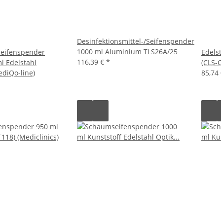
Desinfektionsmittel-/Seifenspender
1000 ml Aluminium TLS26A/25
Seifenspender
Edels
116,39 €
*
l Edelstahl
(CLS-C
diQo-line)
85,74