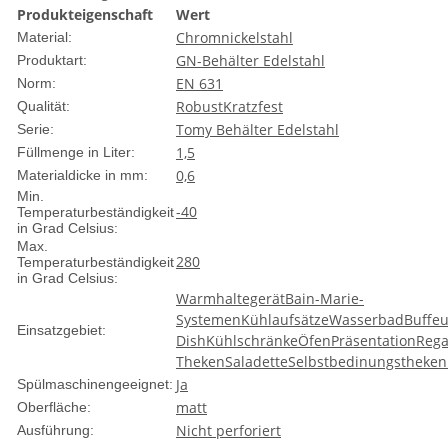
Produkteigenschaft
Wert
Chromnickelstahl
Material:
GN-Behälter Edelstahl
Produktart:
EN 631
Norm:
Robust
Kratzfest
Qualität:
Tomy Behälter Edelstahl
Serie:
1,5
Füllmenge in Liter:
0,6
Materialdicke in mm:
Min.
-40
Temperaturbeständigkeit
in Grad Celsius:
Max.
280
Temperaturbeständigkeit
in Grad Celsius:
Warmhaltegerät
Bain-Marie-
Systemen
Kühlaufsätze
Wasserbad
Buffe
Einsatzgebiet:
Dish
Kühlschränke
Öfen
Präsentation
Reg
Theken
Saladette
Selbstbedinungstheken
Ja
Spülmaschinengeeignet:
matt
Oberfläche:
Nicht perforiert
Ausführung: