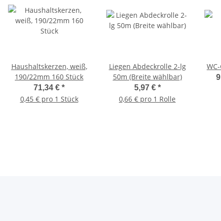
Haushaltskerzen, weiß,
Liegen Abdeckrolle 2-lg
WC-G
190/22mm 160 Stück
50m (Breite wählbar)
9
71,34 €
*
5,97 €
*
0,45 € pro 1 Stück
0,66 € pro 1 Rolle