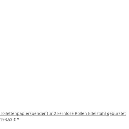
Toilettenpapierspender für 2 kernlose Rollen Edelstahl gebürstet
193,53 €
*