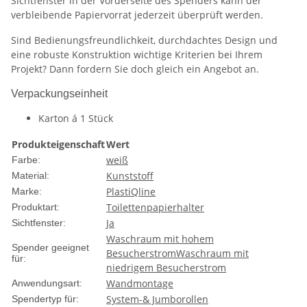
Sichtfenster in der Vorderseite des Spenders kann der
verbleibende Papiervorrat jederzeit überprüft werden.
Sind Bedienungsfreundlichkeit, durchdachtes Design und
eine robuste Konstruktion wichtige Kriterien bei Ihrem
Projekt? Dann fordern Sie doch gleich ein Angebot an.
Verpackungseinheit
Karton á 1 Stück
Produkteigenschaft
Wert
weiß
Farbe:
Kunststoff
Material:
PlastiQline
Marke:
Toilettenpapierhalter
Produktart:
Ja
Sichtfenster:
Waschraum mit hohem
Spender geeignet
Besucherstrom
Waschraum mit
für:
niedrigem Besucherstrom
Wandmontage
Anwendungsart:
System-& Jumborollen
Spendertyp für: