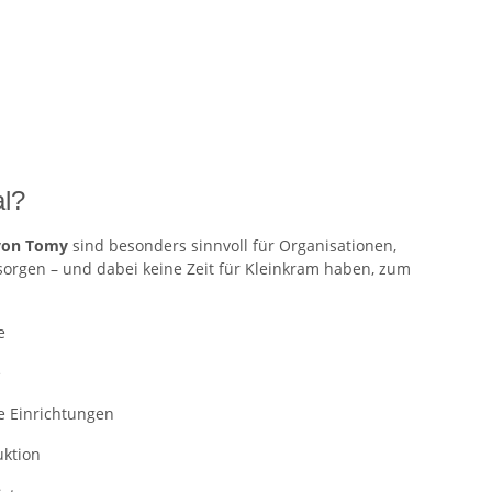
al?
von Tomy
sind besonders sinnvoll für Organisationen,
sorgen – und dabei keine Zeit für Kleinkram haben, zum
e
e
he Einrichtungen
uktion