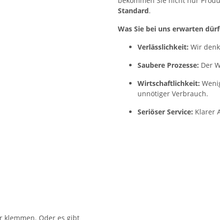
bekommen Sie nicht nur Produ
Standard
.
Was Sie bei uns erwarten dürf
Verlässlichkeit:
Wir denke
Saubere Prozesse:
Der Wa
Wirtschaftlichkeit:
Wenig
unnötiger Verbrauch.
Seriöser Service:
Klarer 
er klemmen. Oder es gibt