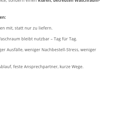
kte, sondern einen
klaren, betreuten Waschraum-
en:
n mit, statt nur zu liefern.
schraum bleibt nutzbar – Tag für Tag.
er Ausfälle, weniger Nachbestell-Stress, weniger
Ablauf, feste Ansprechpartner, kurze Wege.