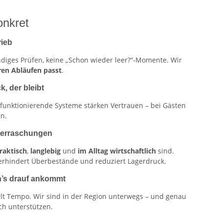
onkret
rieb
ndiges Prüfen, keine „Schon wieder leer?“-Momente. Wir
ren Abläufen passt
.
k, der bleibt
unktionierende Systeme stärken Vertrauen – bei Gästen
n.
Überraschungen
raktisch
,
langlebig
und
im Alltag wirtschaftlich
sind.
erhindert Überbestände und reduziert Lagerdruck.
n’s drauf ankommt
lt Tempo. Wir sind in der Region unterwegs – und genau
ch unterstützen.