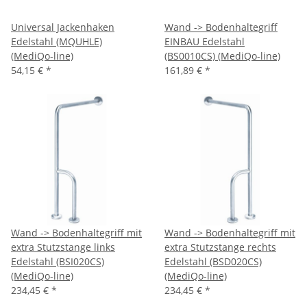
Universal Jackenhaken
Wand -> Bodenhaltegriff
Edelstahl (MQUHLE)
EINBAU Edelstahl
(MediQo-line)
(BS0010CS) (MediQo-line)
54,15 €
*
161,89 €
*
Wand -> Bodenhaltegriff mit
Wand -> Bodenhaltegriff mit
extra Stutzstange links
extra Stutzstange rechts
Edelstahl (BSI020CS)
Edelstahl (BSD020CS)
(MediQo-line)
(MediQo-line)
234,45 €
*
234,45 €
*