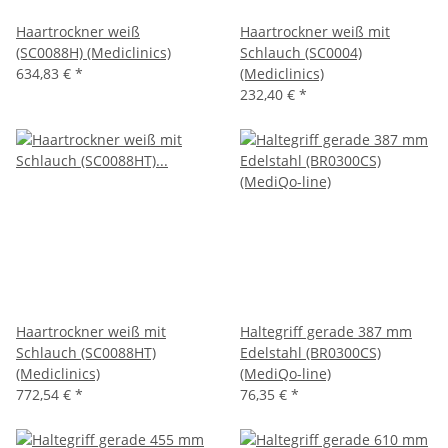
Haartrockner weiß
Haartrockner weiß mit
(SC0088H) (Mediclinics)
Schlauch (SC0004)
634,83 €
*
(Mediclinics)
232,40 €
*
Haartrockner weiß mit
Haltegriff gerade 387 mm
Schlauch (SC0088HT)
Edelstahl (BR0300CS)
(Mediclinics)
(MediQo-line)
772,54 €
*
76,35 €
*