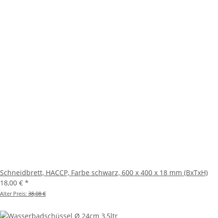
Schneidbrett, HACCP, Farbe schwarz, 600 x 400 x 18 mm (BxTxH)
18,00 €
*
Alter Preis:
38,08 €