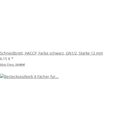
Schneidbrett, HACCP, Farbe schwarz, GN1/2, Stärke 12 mm
6,15 €
*
Alter Preis:
12,00 €