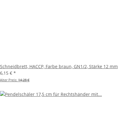
Schneidbrett, HACCP, Farbe braun, GN1/2, Stärke 12 mm
6,15 €
*
Alter Preis:
14,28 €