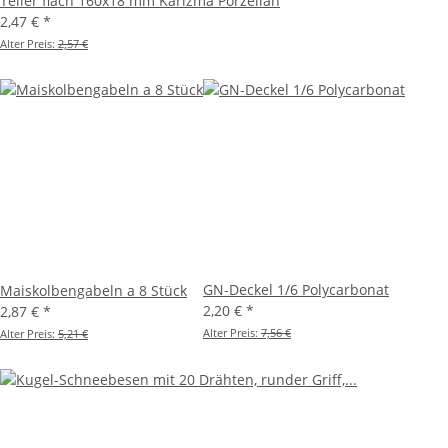
Teller flach 160x18 mm Karizma Porzellan
2,47 €
*
Alter Preis:
2,57 €
GN-Deckel 1/6 Polycarbonat
Maiskolbengabeln a 8 Stück
2,20 €
*
2,87 €
*
Alter Preis:
7,56 €
Alter Preis:
5,21 €