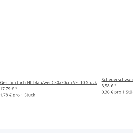
Scheuerschwamm
Geschirrtuch HL blau/weiß 50x70cm VE=10 Stück
3,58 €
*
17,79 €
*
0,36 € pro 1 Stü
1,78 € pro 1 Stück