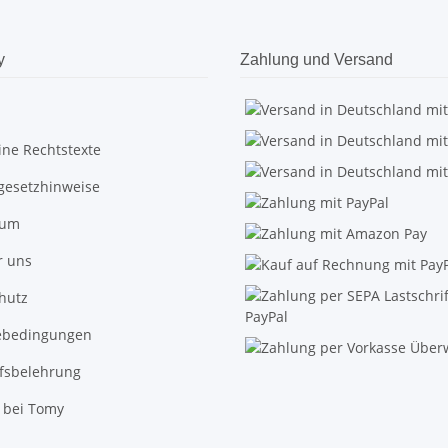
y
Zahlung und Versand
ine Rechtstexte
egesetzhinweise
sum
r uns
hutz
ebedingungen
fsbelehrung
 bei Tomy