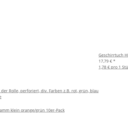
Geschirrtuch H
17,79 €
*
1,78 € pro 1 St
der Rolle, perforiert, div. Farben z.B. rot, grün, blau
e