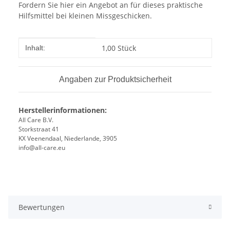
Fordern Sie hier ein Angebot an für dieses praktische
Hilfsmittel bei kleinen Missgeschicken.
Produkteigenschaft
Wert
1,00 Stück
Inhalt:
Angaben zur Produktsicherheit
Herstellerinformationen:
All Care B.V.
Storkstraat 41
KX Veenendaal, Niederlande, 3905
info@all-care.eu
Bewertungen