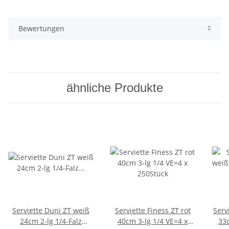
Bewertungen
ähnliche Produkte
Serviette Duni ZT weiß
Serviette Finess ZT rot
Serv
24cm 2-lg 1/4-Falz
40cm 3-lg 1/4 VE=4 x
33c