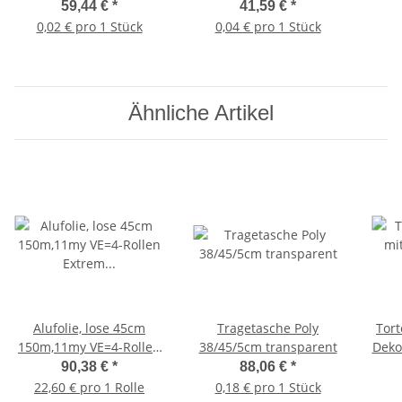
VE=8x300=2400Stück
250Stück
59,44 €
*
41,59 €
*
0,02 € pro 1 Stück
0,04 € pro 1 Stück
Ähnliche Artikel
Alufolie, lose 45cm
Tragetasche Poly
Tort
150m,11my VE=4-Rollen
38/45/5cm transparent
Dekor 
Extrem reißfest und
90,38 €
*
88,06 €
*
hitzebeständig
22,60 € pro 1 Rolle
0,18 € pro 1 Stück