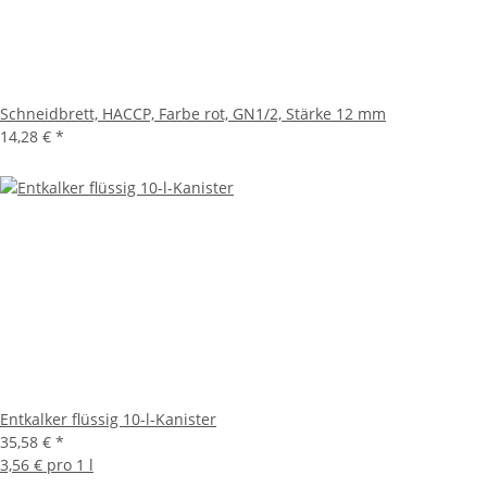
Schneidbrett, HACCP, Farbe rot, GN1/2, Stärke 12 mm
14,28 €
*
Entkalker flüssig 10-l-Kanister
35,58 €
*
3,56 € pro 1 l