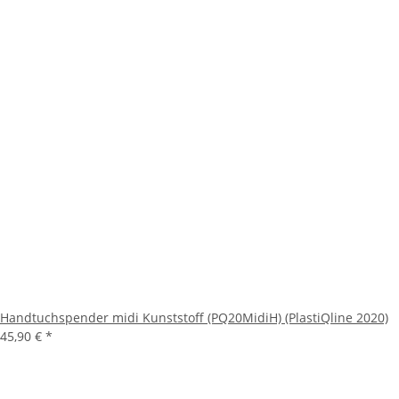
Handtuchspender midi Kunststoff (PQ20MidiH) (PlastiQline 2020)
45,90 €
*