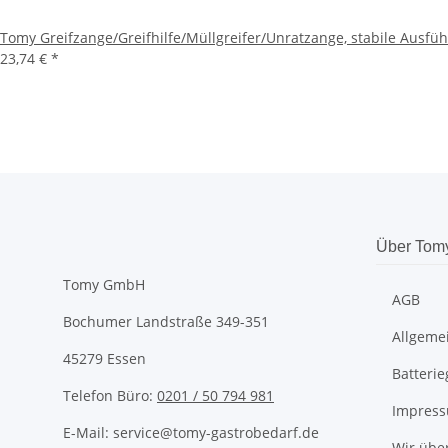
Tomy Greifzange/Greifhilfe/Müllgreifer/Unratzange, stabile Ausf
23,74 €
*
Über Tom
Tomy GmbH
AGB
Bochumer Landstraße 349-351
Allgeme
45279 Essen
Batteri
Telefon Büro:
0201 / 50 794 981
Impres
E-Mail: service@tomy-gastrobedarf.de
Wir übe