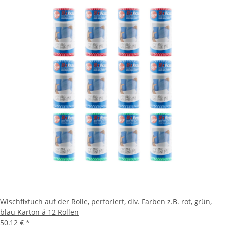
Wischfixtuch auf der Rolle, perforiert, div. Farben z.B. rot, grün,
blau Karton á 12 Rollen
50,12 €
*