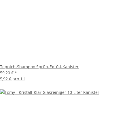
Teppich-Shampoo Sprüh-Ex10-l-Kanister
59,20 €
*
5,92 € pro 1 l