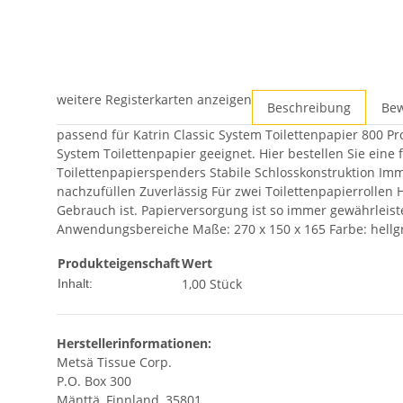
weitere Registerkarten anzeigen
Beschreibung
Be
passend für Katrin Classic System Toilettenpapier 800 P
System Toilettenpapier geeignet. Hier bestellen Sie ein
Toilettenpapierspenders Stabile Schlosskonstruktion Imm
nachzufüllen Zuverlässig Für zwei Toilettenpapierrollen 
Gebrauch ist. Papierversorgung ist so immer gewährleiste
Anwendungsbereiche Maße: 270 x 150 x 165 Farbe: hellg
Produkteigenschaft
Wert
1,00 Stück
Inhalt:
Herstellerinformationen:
Metsä Tissue Corp.
P.O. Box 300
Mänttä, Finnland, 35801