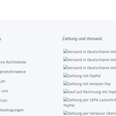
y
Zahlung und Versand
ine Rechtstexte
egesetzhinweise
sum
r uns
hutz
ebedingungen