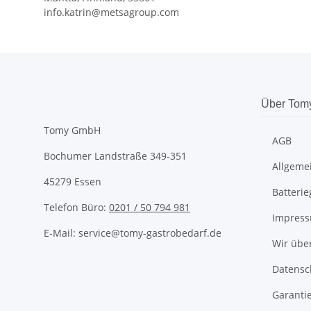
info.katrin@metsagroup.com
Über Tom
Tomy GmbH
AGB
Bochumer Landstraße 349-351
Allgeme
45279 Essen
Batteri
Telefon Büro:
0201 / 50 794 981
Impres
E-Mail: service@tomy-gastrobedarf.de
Wir übe
Datensc
Garanti