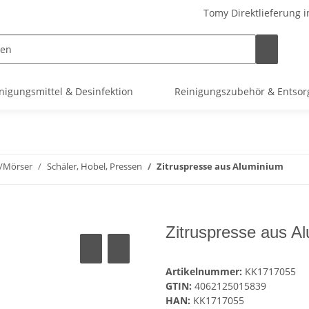
Tomy Direktlieferung i
nigungsmittel & Desinfektion
Reinigungszubehör & Entso
k/Mörser
Schäler, Hobel, Pressen
Zitruspresse aus Aluminium
Zitruspresse aus A
Artikelnummer:
KK1717055
GTIN:
4062125015839
HAN:
KK1717055