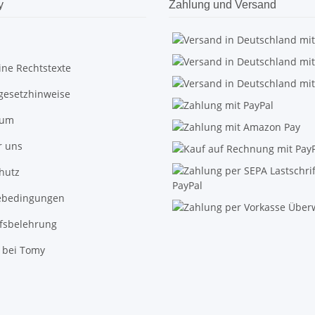
y
Zahlung und Versand
ine Rechtstexte
egesetzhinweise
sum
r uns
hutz
ebedingungen
fsbelehrung
 bei Tomy