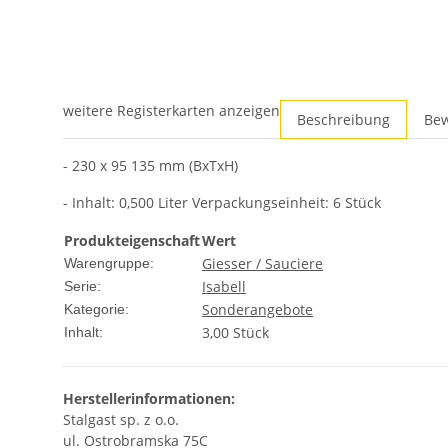
weitere Registerkarten anzeigen
Beschreibung
Be
- 230 x 95 135 mm (BxTxH)
- Inhalt: 0,500 Liter Verpackungseinheit: 6 Stück
Produkteigenschaft
Wert
Giesser / Sauciere
Warengruppe:
Isabell
Serie:
Sonderangebote
Kategorie:
3,00 Stück
Inhalt:
Herstellerinformationen:
Stalgast sp. z o.o.
ul. Ostrobramska 75C