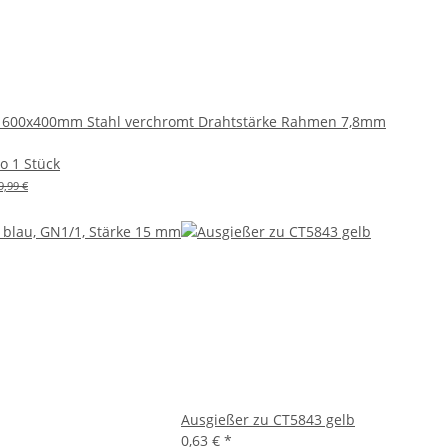
st 600x400mm Stahl verchromt Drahtstärke Rahmen 7,8mm
ro 1 Stück
9,99 €
Ausgießer zu CT5843 gelb
0,63 €
*