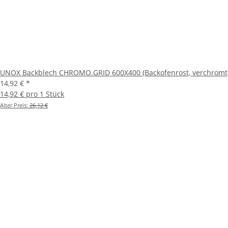
UNOX Backblech CHROMO.GRID 600X400 (Backofenrost, verchromt
14,92 €
*
14,92 € pro 1 Stück
Alter Preis:
26,12 €