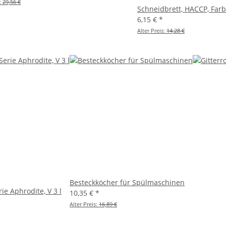
s:
29,56 €
Schneidbrett, HACCP, Farb
6,15 €
*
Alter Preis:
14,28 €
Besteckköcher für Spülmaschinen
ie Aphrodite, V 3 l
10,35 €
*
Alter Preis:
16,89 €