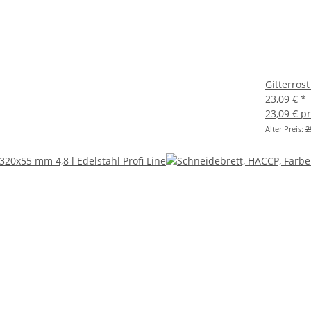
Gitterro
23,09 €
*
23,09 € p
Alter Preis:
2