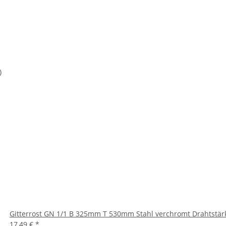
)
Gitterrost GN 1/1 B 325mm T 530mm Stahl verchromt Drahtst
17,49 €
*