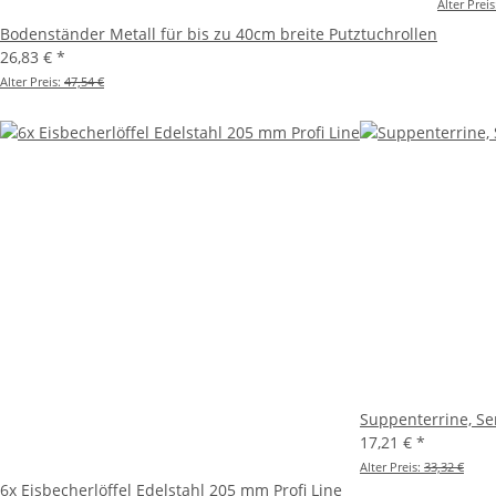
Alter Prei
Bodenständer Metall für bis zu 40cm breite Putztuchrollen
26,83 €
*
Alter Preis:
47,54 €
Suppenterrine, Ser
17,21 €
*
Alter Preis:
33,32 €
6x Eisbecherlöffel Edelstahl 205 mm Profi Line