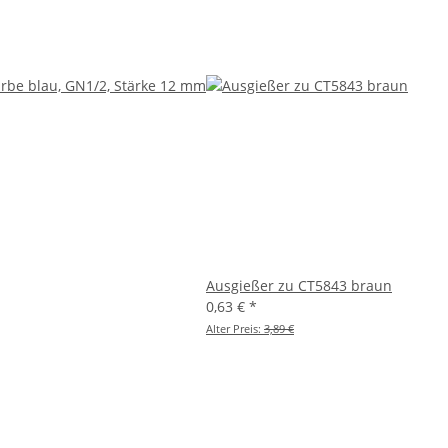
Ausgießer zu CT5843 braun
0,63 €
*
Alter Preis:
3,89 €