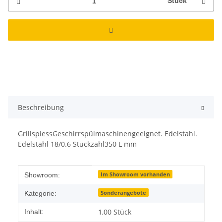
Stück
Beschreibung
GrillspiessGeschirrspülmaschinengeeignet. Edelstahl.
Edelstahl 18/0.6 Stückzahl350 L mm
Produkteigenschaft
Wert
Im Showroom vorhanden
Showroom:
Sonderangebote
Kategorie:
1,00 Stück
Inhalt: