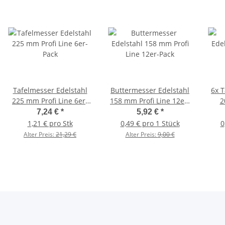
Tafelmesser Edelstahl
Buttermesser Edelstahl
6x T
225 mm Profi Line 6er-
158 mm Profi Line 12er-
2
Pack
Pack
7,24 €
*
5,92 €
*
1,21 € pro Stk
0,49 € pro 1 Stück
0
Alter Preis:
21,29 €
Alter Preis:
9,00 €