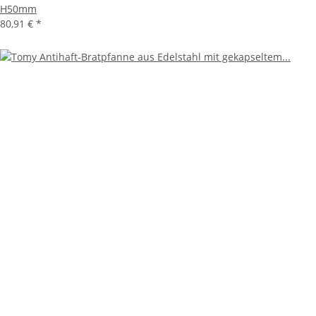
H50mm
80,91 €
*