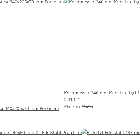
Kochmesser 240 mm Kunststoffgriff
5,31 €
*
Alter Preis:
11,94 €
ica 340x205x70 mm Porzellan