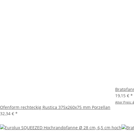
Bratpfann
19,15 €
*
Alter Preis:
Ofenform rechteckig Rustica 375x260x75 mm Porzellan
32,34 €
*