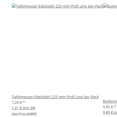
Tafelmesser Edelstahl 225 mm Profi Line 6er-Pack
Butterm
7,24 €
*
5,92 €
*
1,21 € pro Stk
0,49 € p
Alter Preis:
21,29 €