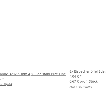
6x Eisbecherlöffel Ede
anne 320x55 mm 4,8 l Edelstahl Profi Line
4,04 €
*
 €
*
0,67 € pro 1 Stück
eis:
53,15 €
Alter Preis:
10,00 €