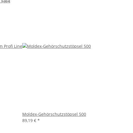
:
9,00 €
Moldex-Gehörschutzstöpsel 500
89,19 €
*