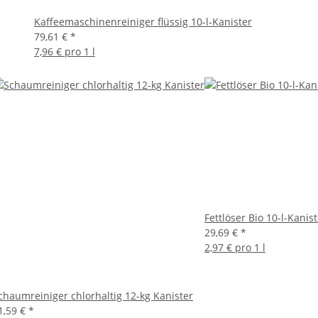
Kaffeemaschinenreiniger flüssig 10-l-Kanister
79,61 €
*
7,96 € pro 1 l
Fettlöser Bio 10-l-Kanis
29,69 €
*
2,97 € pro 1 l
chaumreiniger chlorhaltig 12-kg Kanister
1,59 €
*