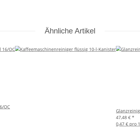
Ähnliche Artikel
16/OC
Glanzreinig
47,48 €
*
0,47 € pro 