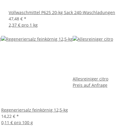
Vollwaschmittel P625 20-kg Sack 240-Waschladungen
47,48 €
*
2,37 € pro 1 kg
Allesreiniger citro
Preis auf Anfrage
Regeneriersalz feinkörnig 12,5-kg
14,22 €
*
0,11 € pro 100 g