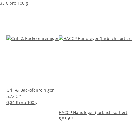
,35 € pro 100 g
Grill-& Backofenreiniger
5,22 €
*
0,04 € pro 100 g
HACCP Handfeger (farblich sortiert)
5,83 €
*