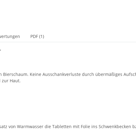
wertungen
PDF (1)
r
den Bierschaum. Keine Ausschankverluste durch übermäßiges Aufsc
 zur Haut.
satz von Warmwasser die Tabletten mit Folie ins Schwenkbecken bz