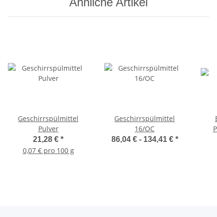
Ähnliche Artikel
Geschirrspülmittel
Geschirrspülmittel
Pulver
16/OC
P
21,28 €
*
86,04 € -
134,41 €
*
0,07 € pro 100 g