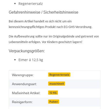
Regeneriersalz
Gefahrenhinweise / Sicherheitshinweise
Bei diesem Artikel handelt es sich nicht um ein
kennzeichnungspflichtiges Produkt nach EG-GHS-Verordnung.
Die Aufbewahrung sollte nur im Originalgebinde und getrennt von
Lebensmitteln erfolgen. Vor Kindern geschützt lagern!
Verpackungsgrößen:
Eimer á 12,5 kg
Produkteigenschaft
Wert
Regeneriersalz
Warengruppe:
maschinell
Anwendungsart:
12 KG
Maßeinheit Artikel:
Pulver
Reinigerform: