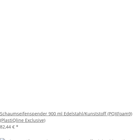
Schaumseifenspender 900 ml Edelstahl/Kunststoff (PQXFoam9)
(PlastiQline Exclusive)
82,44 €
*