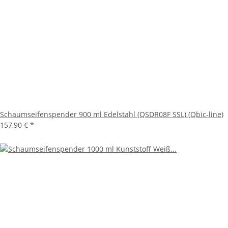
Schaumseifenspender 900 ml Edelstahl (QSDR08F SSL) (Qbic-line)
157,90 €
*