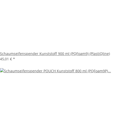
Schaumseifenspender Kunststoff 900 ml (PQFoam9) (PlastiQline)
45,01 €
*