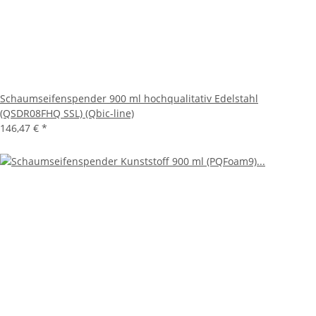
Schaumseifenspender 900 ml hochqualitativ Edelstahl
(QSDR08FHQ SSL) (Qbic-line)
146,47 €
*