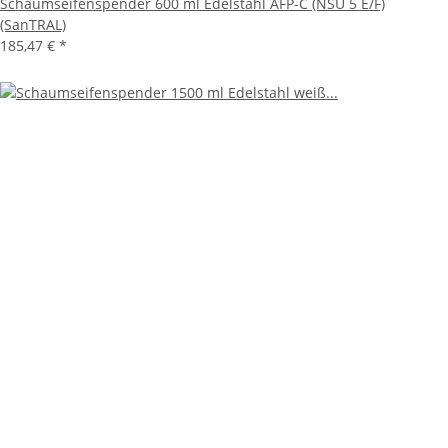
Schaumseifenspender 600 ml Edelstahl AFP-C (NSU 5 E/F)
(SanTRAL)
185,47 €
*