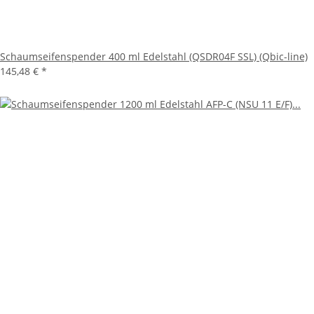
Schaumseifenspender 400 ml Edelstahl (QSDR04F SSL) (Qbic-line)
145,48 €
*