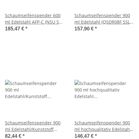
Schaumseifenspender 600
Schaumseifenspender 900
ml Edelstahl AFP-C (NSU 5
ml Edelstahl (QSDR08F SSL)
E/F) (SanTRAL)
(Qbic-line)
185,47 €
*
157,90 €
*
Schaumseifenspender 900
Schaumseifenspender 900
ml Edelstahl/Kunststoff
ml hochqualitativ Edelstahl
(PQXFoam9) (PlastiQline
(QSDR08FHQ SSL) (Qbic-line)
82,44 €
*
146,47 €
*