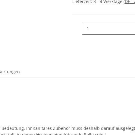
Lieferzeit:
3 - 4 Werktage
(DE -
wertungen
 Bedeutung. Ihr sanitäres Zubehör muss deshalb darauf ausgelegt 
wickelt, in denen Hygiene eine führende Rolle spielt.