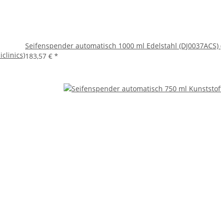
Seifenspender automatisch 1000 ml Edelstahl (DJ0037ACS) (
clinics)
183,57 €
*