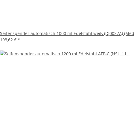
Seifenspender automatisch 1000 ml Edelstahl weiß (DJ0037A) (Medi
193,62 €
*