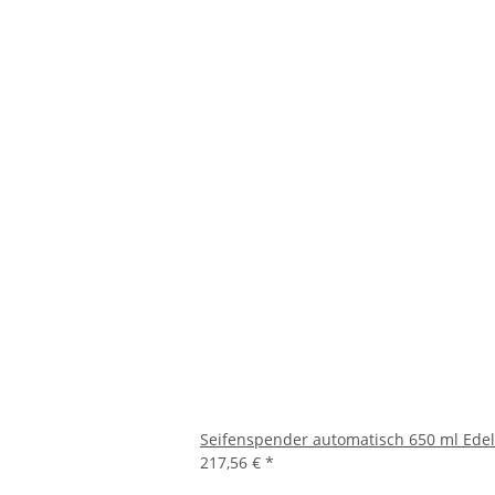
Seifenspender automatisch 650 ml Edels
217,56 €
*