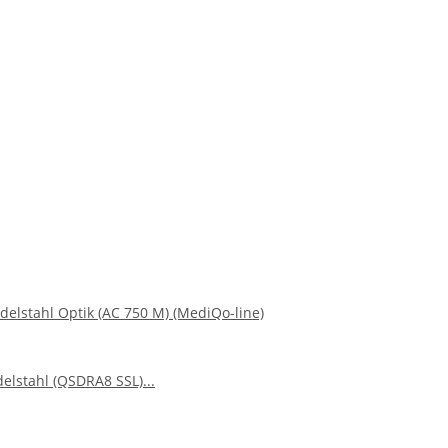
delstahl Optik (AC 750 M) (MediQo-line)