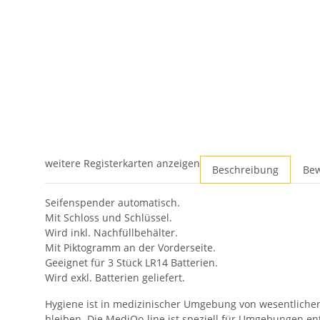
weitere Registerkarten anzeigen
Beschreibung
Be
Seifenspender automatisch.
Mit Schloss und Schlüssel.
Wird inkl. Nachfüllbehälter.
Mit Piktogramm an der Vorderseite.
Geeignet für 3 Stück LR14 Batterien.
Wird exkl. Batterien geliefert.
Hygiene ist in medizinischer Umgebung von wesentlicher
bleiben. Die MediQo-line ist speziell für Umgebungen ent