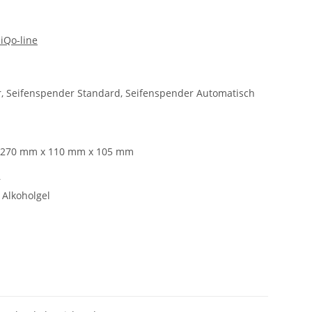
iQo-line
r, Seifenspender Standard, Seifenspender Automatisch
: 270 mm x 110 mm x 105 mm
r
 Alkoholgel