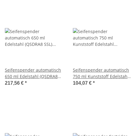
Seifenspender automatisch
Seifenspender automatisch
650 ml Edelstahl (QSDRA8
750 ml Kunststoff Edelstahl
SSL) (Qbic-line)
Optik (AC 750 M) (MediQo-
217,56 €
*
104,07 €
*
line)