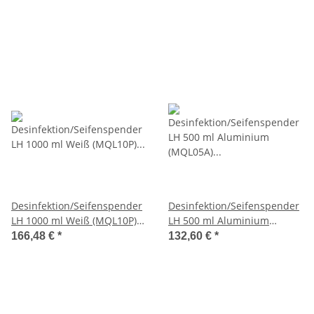
(MediQo-line)
Desinfektion/Seifenspender
Desinfektion/Seifenspender
LH 1000 ml Weiß (MQL10P)
LH 500 ml Aluminium
(MediQo-line)
(MQL05A) (MediQo-line)
166,48 €
*
132,60 €
*