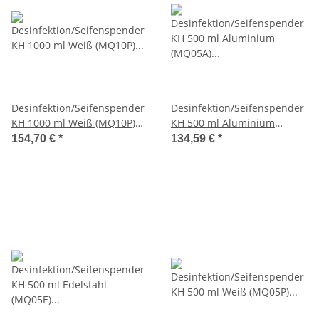
Desinfektion/Seifenspender
Desinfektion/Seifenspender
KH 1000 ml Weiß (MQ10P)
KH 500 ml Aluminium
(MediQo-line)
(MQ05A) (MediQo-line)
154,70 €
*
134,59 €
*