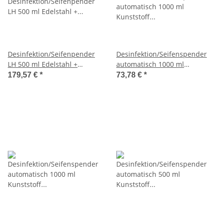
Desinfektion/Seifenpender
Desinfektion/Seifenspender
LH 500 ml Edelstahl +
automatisch 1000 ml
Tropfschale (MQLTD05E)
Kunststoff + Tropfschale
179,57 €
*
73,78 €
*
(MediQo-line)