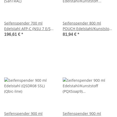
Seifenspender 700 ml
Seifenspender 800 ml
Edelstahl AFP-C (NSU 7 E/S)
POUCH Edelstahl/Kunststoff
(SanTRAL)
(PQXSoap9P) (PlastiQline
196,61 €
*
81,94 €
*
Exclusive)
Seifenspender 900 ml
Seifenspender 900 ml