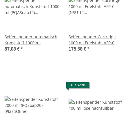
Seifenspender automatisch
Seifenspender Cartridge
Kunststoff 1000 ml
1000 ml Edelstahl AFP-C
(PQASoap12) (PlastiQline)
(NSU 12 E) (SanTRAL)
87,08 €
*
175,58 €
*
AUF LAGER