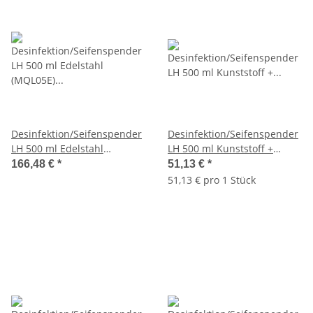
Desinfektion/Seifenspender
Desinfektion/Seifenspender
LH 500 ml Edelstahl
LH 500 ml Kunststoff +
(MQL05E) (MediQo-line)
Tropfschale (MQL05K)
166,48 €
*
51,13 €
*
(MediQo-line)
51,13 € pro 1 Stück