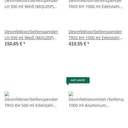
Desinfektion/Seifenspender
Desinfektion/Seifenspender
LH 500 ml Weiß (MQL05P)
TRIO KH 1000 ml Edelstahl
(MediQo-line)
(MQTV10E) (MediQo-line)
150,65 €
*
410,55 €
*
AUF LAGER