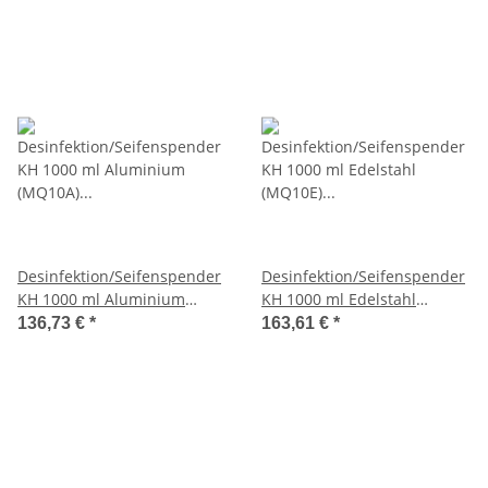
Desinfektion/Seifenspender
Desinfektion/Seifenspender
KH 1000 ml Aluminium
KH 1000 ml Edelstahl
(MQ10A) (MediQo-line)
(MQ10E) (MediQo-line)
136,73 €
*
163,61 €
*