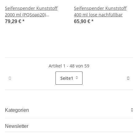
Seifenspender Kunststoff
Seifenspender Kunststoff
2000 ml (PQSoap20)
400 ml lose nachfüllbar
(PlastiQline)
79,29 €
*
65,90 €
*
Artikel 1 - 48 von 59
Seite
1
Kategorien
Newsletter