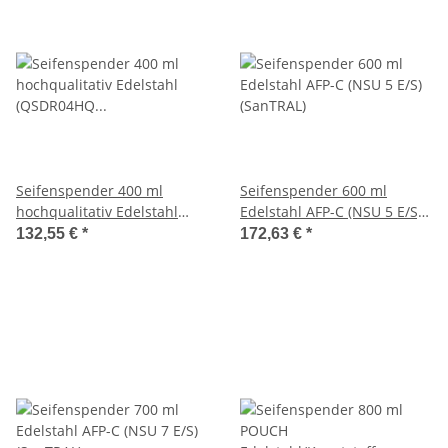
Seifenspender 400 ml
Seifenspender 600 ml
hochqualitativ Edelstahl
Edelstahl AFP-C (NSU 5 E/S)
(QSDR04HQ SSL) (Qbic-line)
(SanTRAL)
132,55 €
*
172,63 €
*