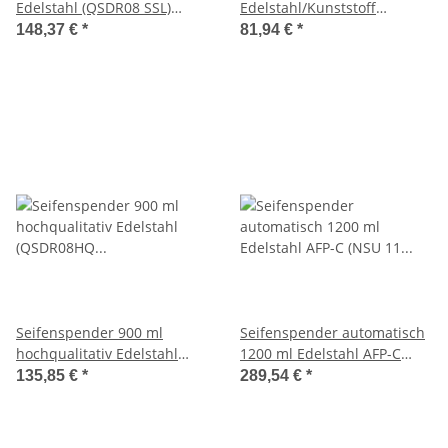
Edelstahl (QSDR08 SSL)
Edelstahl/Kunststoff
(Qbic-line)
(PQXSoap9) (PlastiQline
148,37 €
*
81,94 €
*
Exclusive)
Seifenspender 900 ml
Seifenspender automatisch
hochqualitativ Edelstahl
1200 ml Edelstahl AFP-C
(QSDR08HQ SSL) (Qbic-line)
(NSU 11 E/S Touchless)
135,85 €
*
289,54 €
*
(SanTRAL)