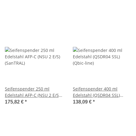
Seifenspender 250 ml
Seifenspender 400 ml
Edelstahl AFP-C (NSU 2 E/S)
Edelstahl (QSDR04 SSL)
(SanTRAL)
(Qbic-line)
175,82 €
*
138,09 €
*