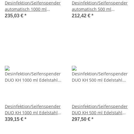
Desinfektion/Seifenspender
Desinfektion/Seifenspender
automatisch 1000 ml
automatisch 500 ml
Kunststoff + Tropfschale
Kunststoff + Tropfschale
235,03 €
*
212,42 €
*
(MQA10K) (MediQo-line)
(MQA05K) (MediQo-line)
Desinfektion/Seifenspender
Desinfektion/Seifenspender
DUO KH 1000 ml Edelstahl
DUO KH 500 ml Edelstahl
(MQDV10E) (MediQo-line)
(MQDV05E) (MediQo-line)
339,15 €
*
297,50 €
*