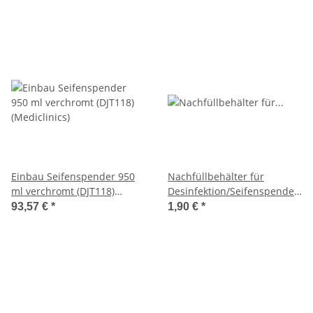
Einbau Seifenspender 950
Nachfüllbehälter für
ml verchromt (DJT118)
Desinfektion/Seifenspender
(Mediclinics)
automatisch 500 ml
93,57 €
*
1,90 €
*
Kunststoff (MQA05K)
(MediQo-line)