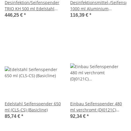
Desinfektion/Seifenspender
Desinfektionsmittel-/Seifensp
TRIO KH 500 ml Edelstahl
1000 ml Aluminium
(MQTV05E) (MediQo-line)
TLS26A/25
446,25 €
*
116,39 €
*
Edelstahl Seifenspender 650
Einbau Seifenspender 480
ml (CLS-CS) (Basicline)
ml verchromt (DJ0121C)
(Mediclinics)
85,74 €
*
92,34 €
*