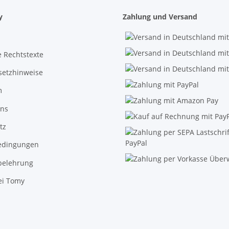
y
Zahlung und Versand
 Rechtstexte
setzhinweise
m
uns
tz
edingungen
belehrung
ei Tomy