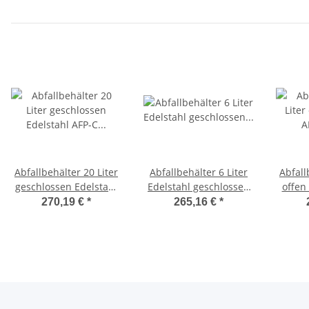
Abfallbehälter 20 Liter
Abfallbehälter 6 Liter
Abfall
geschlossen Edelstahl
Edelstahl geschlossen
offen
AFP-C (AC SB 20 E)
(MQWB6E) (MediQo-
(WI
270,19 €
*
265,16 €
*
(Dutch Bins)
line, Dutch Bins)
(Win