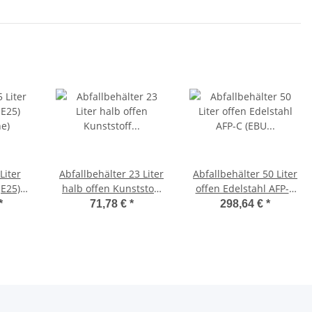
Liter
Abfallbehälter 23 Liter
Abfallbehälter 50 Liter
QE25)
halb offen Kunststoff
offen Edelstahl AFP-C
e)
(PQXA23) (PlastiQline
(EBU 50 E) (SanTRAL)
*
71,78 €
*
298,64 €
*
Exclusive, Dutch Bins)