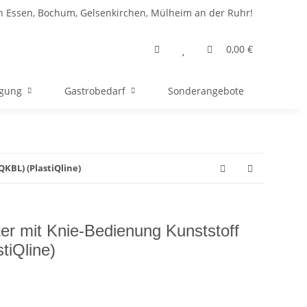
n Essen, Bochum, Gelsenkirchen, Mülheim an der Ruhr!
0,00 €
rgung
Gastrobedarf
Sonderangebote
QKBL) (PlastiQline)
iter mit Knie-Bedienung Kunststoff
tiQline)