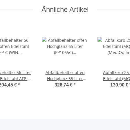
Ähnliche Artikel
behälter 56 Liter
Abfallbehälter offen
Abfallkorb 25 
 Edelstahl AFP-C
Hochglanz 65 Liter
Edelstahl (M
N WBO 56 SAL)
(PP1065C) (Mediclinics,
(MediQo-lin
294,45 €
*
326,74 €
*
130,90 €
gs, Dutch Bins)
Dutch Bins)