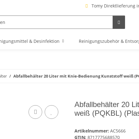
Tomy Direktlieferung i
nigungsmittel & Desinfektion
Reinigungszubehör & Entso
lter
Abfallbehälter 20 Liter mit Knie-Bedienung Kunststoff weiß (P
Abfallbehälter 20 L
weiß (PQKBL) (Plas
Artikelnummer:
AC5666
GTIN:
8717775688570