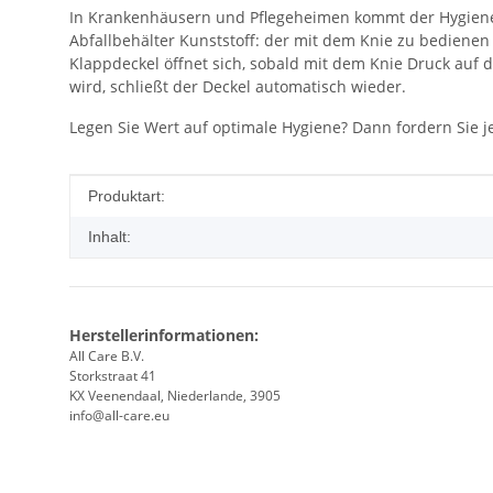
In Krankenhäusern und Pflegeheimen kommt der Hygiene 
Abfallbehälter Kunststoff: der mit dem Knie zu bedienen
Klappdeckel öffnet sich, sobald mit dem Knie Druck auf 
wird, schließt der Deckel automatisch wieder.
Legen Sie Wert auf optimale Hygiene? Dann fordern Sie je
Produkteigenschaft
Wert
Produktart:
Inhalt:
Herstellerinformationen:
All Care B.V.
Storkstraat 41
KX Veenendaal, Niederlande, 3905
info@all-care.eu