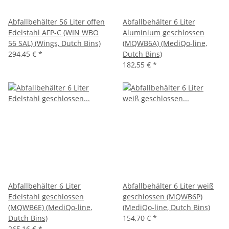
Abfallbehälter 56 Liter offen
Abfallbehälter 6 Liter
Edelstahl AFP-C (WIN WBO
Aluminium geschlossen
56 SAL) (Wings, Dutch Bins)
(MQWB6A) (MediQo-line,
294,45 €
*
Dutch Bins)
182,55 €
*
Abfallbehälter 6 Liter
Abfallbehälter 6 Liter weiß
Edelstahl geschlossen
geschlossen (MQWB6P)
(MQWB6E) (MediQo-line,
(MediQo-line, Dutch Bins)
Dutch Bins)
154,70 €
*
265,16 €
*