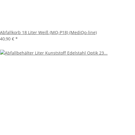
Abfallkorb 18 Liter Weiß (MQ-P18) (MediQo-line)
40,90 €
*