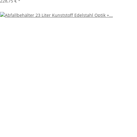
228,75 €
*