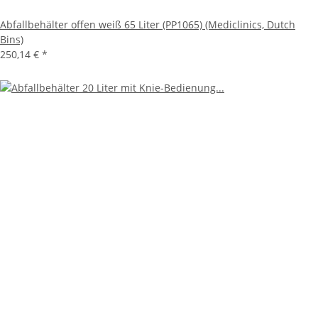
Abfallbehälter offen weiß 65 Liter (PP1065) (Mediclinics, Dutch
Bins)
250,14 €
*