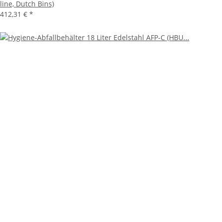
line, Dutch Bins)
412,31 €
*