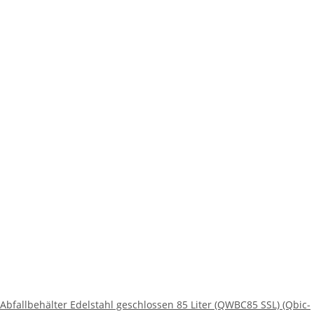
Abfallbehälter Edelstahl geschlossen 85 Liter (QWBC85 SSL) (Qbic-