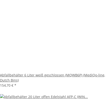
Abfallbehälter 6 Liter weiß geschlossen (MQWB6P) (MediQo-line,
Dutch Bins)
154,70 €
*