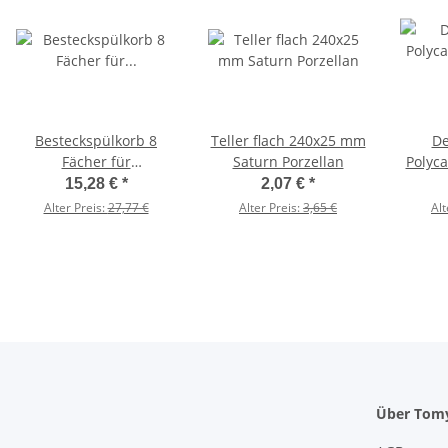
Besteckspülkorb 8
Teller flach 240x25 mm
De
Fächer für
Saturn Porzellan
Polyca
Spülmaschinen, gelb
15,28 €
*
2,07 €
*
Alter Preis:
27,77 €
Alter Preis:
3,65 €
Alt
Über Tom