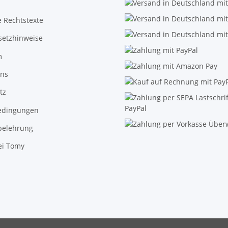
 Rechtstexte
setzhinweise
m
uns
tz
edingungen
belehrung
ei Tomy