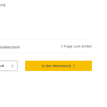
lung
Frage zum Artikel
nd abweichend)
In den Warenkorb
ück