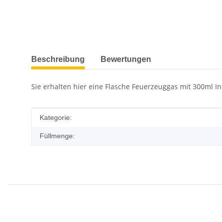
weitere Registerkarten anzeigen
Beschreibung
Bewertungen
Sie erhalten hier eine Flasche Feuerzeuggas mit 300ml In
Produkteigenschaft
Wert
Kategorie:
Füllmenge: