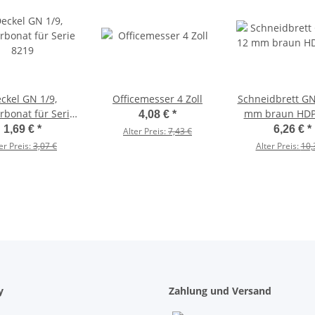
ckel GN 1/9,
Officemesser 4 Zoll
Schneidbrett GN
rbonat für Serie
mm braun HDP
4,08 €
*
8219
1,69 €
*
6,26 €
*
Alter Preis:
7,43 €
er Preis:
3,07 €
Alter Preis:
10,
y
Zahlung und Versand