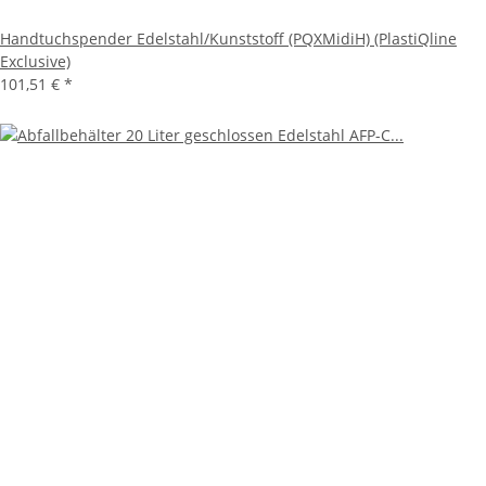
Handtuchspender Edelstahl/Kunststoff (PQXMidiH) (PlastiQline
Exclusive)
101,51 €
*