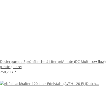
Dosierpumpe Sprühflasche 4 Liter p/Minute (DC Multi Low flow)
(Dosing Care)
250,79 €
*