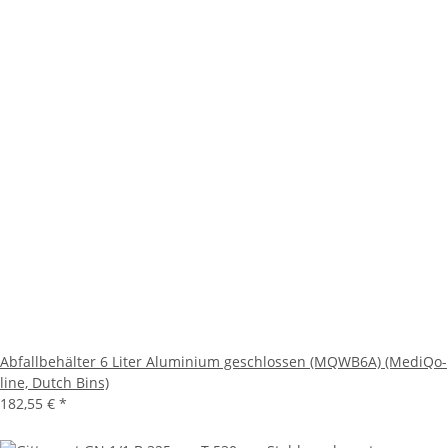
Abfallbehälter 6 Liter Aluminium geschlossen (MQWB6A) (MediQo-
line, Dutch Bins)
182,55 €
*