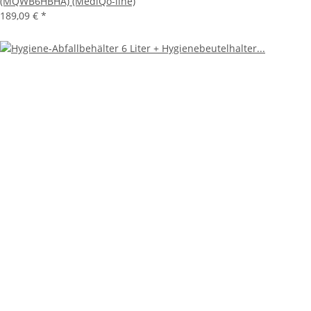
(MQWB6HBHA) (MediQo-line)
189,09 €
*