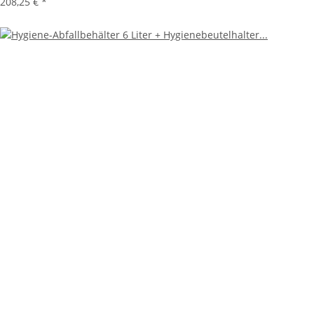
208,25 €
*