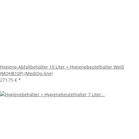
Hygiene-Abfallbehälter 10 Liter + Hygienebeutelhalter Weiß
(MQHB10P) (MediQo-line)
271,75 €
*