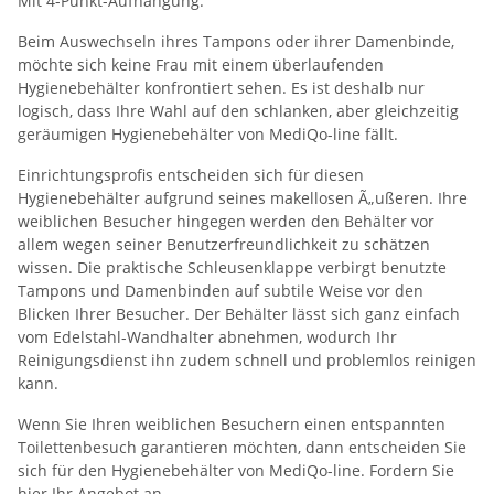
Mit 4-Punkt-Aufhängung.
Beim Auswechseln ihres Tampons oder ihrer Damenbinde,
möchte sich keine Frau mit einem überlaufenden
Hygienebehälter konfrontiert sehen. Es ist deshalb nur
logisch, dass Ihre Wahl auf den schlanken, aber gleichzeitig
geräumigen Hygienebehälter von MediQo-line fällt.
Einrichtungsprofis entscheiden sich für diesen
Hygienebehälter aufgrund seines makellosen Ã„ußeren. Ihre
weiblichen Besucher hingegen werden den Behälter vor
allem wegen seiner Benutzerfreundlichkeit zu schätzen
wissen. Die praktische Schleusenklappe verbirgt benutzte
Tampons und Damenbinden auf subtile Weise vor den
Blicken Ihrer Besucher. Der Behälter lässt sich ganz einfach
vom Edelstahl-Wandhalter abnehmen, wodurch Ihr
Reinigungsdienst ihn zudem schnell und problemlos reinigen
kann.
Wenn Sie Ihren weiblichen Besuchern einen entspannten
Toilettenbesuch garantieren möchten, dann entscheiden Sie
sich für den Hygienebehälter von MediQo-line. Fordern Sie
hier Ihr Angebot an.