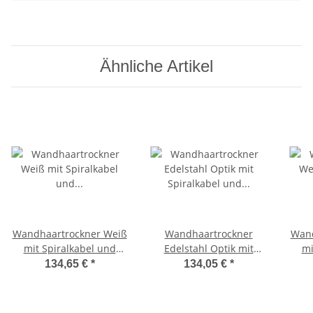
Ähnliche Artikel
Wandhaartrockner Weiß
Wandhaartrockner
Wand
mit Spiralkabel und
Edelstahl Optik mit
mi
Rasiersteckdose (Excel
Spiralkabel und
134,65 €
*
134,05 €
*
1600 Shaver) (Valera)
Rasiersteckdose (Excel
(Pr
1600 Shaver Silver)
(Valera)