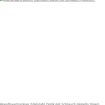
Wandhaartrockner Edelstahl Optik mit Schlauch (Hotello Silver)