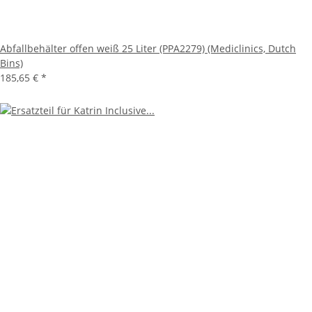
Abfallbehälter offen weiß 25 Liter (PPA2279) (Mediclinics, Dutch
Bins)
185,65 €
*