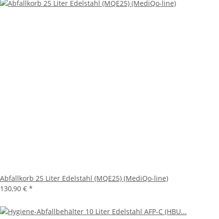
Abfallkorb 25 Liter Edelstahl (MQE25) (MediQo-line)
130,90 €
*