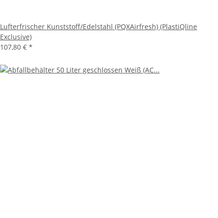
Lufterfrischer Kunststoff/Edelstahl (PQXAirfresh) (PlastiQline
Exclusive)
107,80 €
*