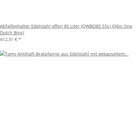
Abfallbehälter Edelstahl offen 85 Liter (QWBO85 SSL) (Qbic-line,
Dutch Bins)
412,31 €
*