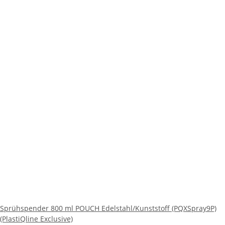
Sprühspender 800 ml POUCH Edelstahl/Kunststoff (PQXSpray9P)
(PlastiQline Exclusive)