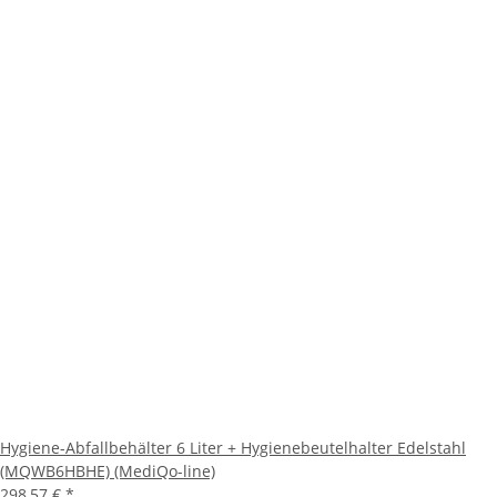
Hygiene-Abfallbehälter 6 Liter + Hygienebeutelhalter Edelstahl
(MQWB6HBHE) (MediQo-line)
298,57 €
*