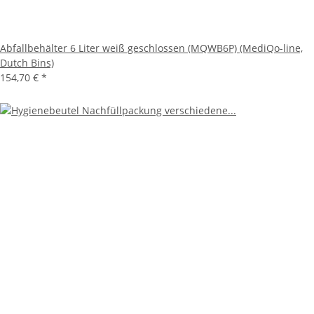
Abfallbehälter 6 Liter weiß geschlossen (MQWB6P) (MediQo-line,
Dutch Bins)
154,70 €
*