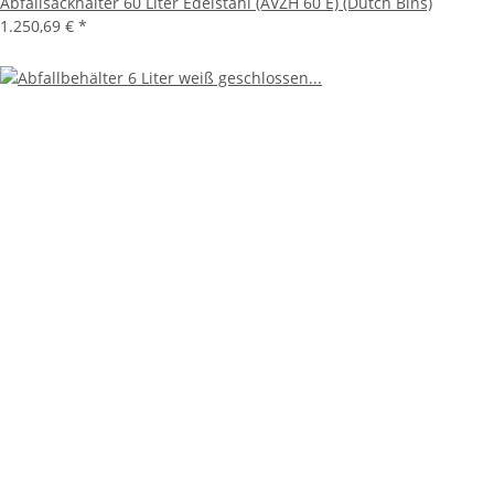
Abfallsackhalter 60 Liter Edelstahl (AVZH 60 E) (Dutch Bins)
1.250,69 €
*