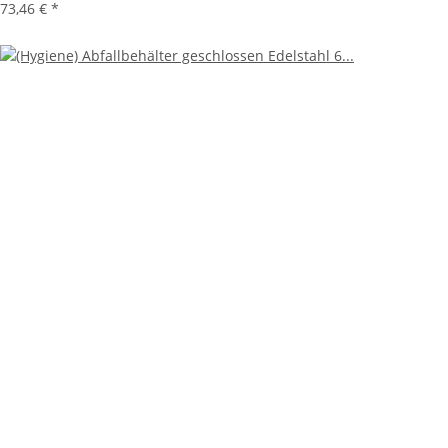
73,46 €
*