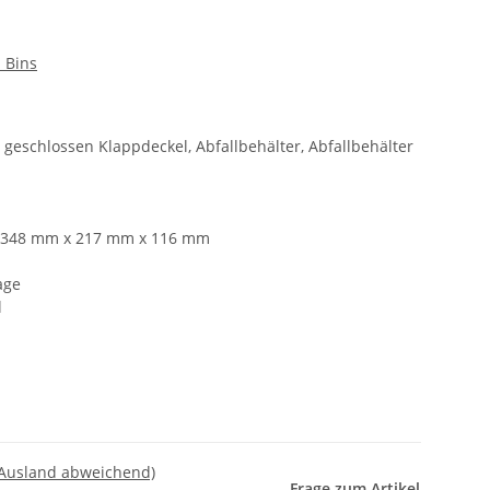
 Bins
r geschlossen Klappdeckel, Abfallbehälter, Abfallbehälter
: 348 mm x 217 mm x 116 mm
age
l
 Ausland abweichend)
Frage zum Artikel