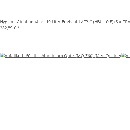
Hygiene-Abfallbehälter 10 Liter Edelstahl AFP-C (HBU 10 E) (SanTRA
282,89 €
*