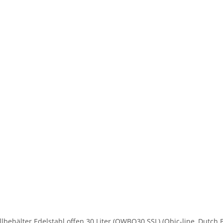
llbehälter Edelstahl offen 30 Liter (QWBO30 SSL) (Qbic-line, Dutch 