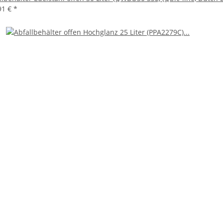
91 €
*