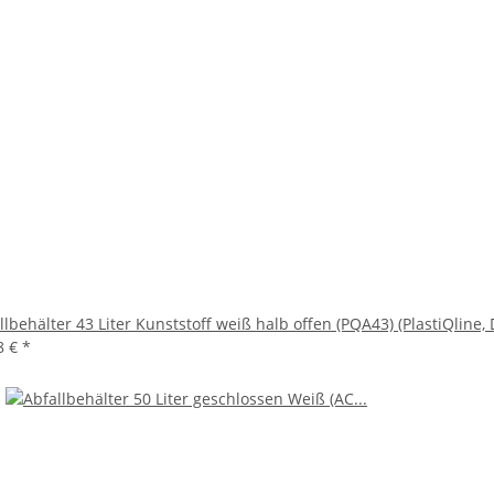
llbehälter 43 Liter Kunststoff weiß halb offen (PQA43) (PlastiQline,
8 €
*