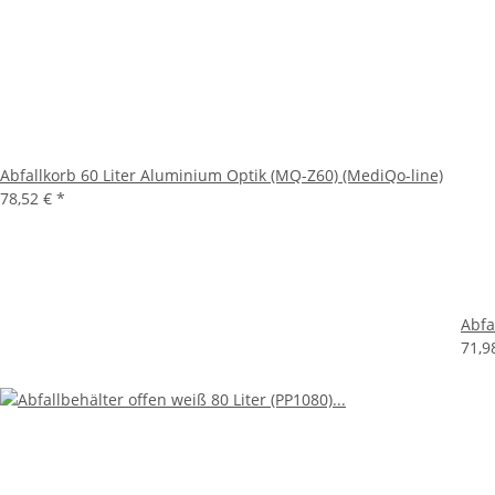
Abfallkorb 60 Liter Aluminium Optik (MQ-Z60) (MediQo-line)
78,52 €
*
Abfa
71,9