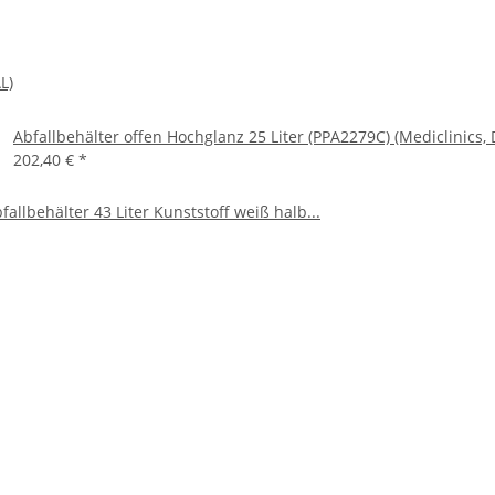
L)
Abfallbehälter offen Hochglanz 25 Liter (PPA2279C) (Mediclinics, 
202,40 €
*