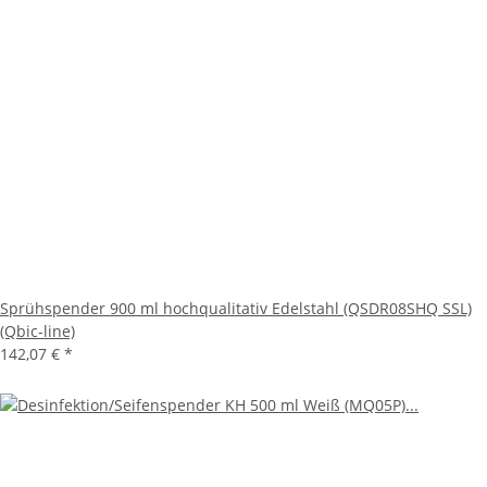
Sprühspender 900 ml hochqualitativ Edelstahl (QSDR08SHQ SSL)
(Qbic-line)
142,07 €
*