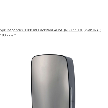
Sprühspender 1200 ml Edelstahl AFP-C (NSU 11 E/D) (SanTRAL)
183,77 €
*