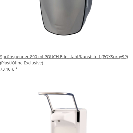
Sprühspender 800 ml POUCH Edelstahl/Kunststoff (PQXSpray9P)
(PlastiQline Exclusive)
73,46 €
*