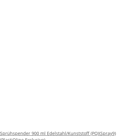
Sprühspender 900 ml Edelstahl/Kunststoff (PQXSpray9)
(PlastiQline Exclusive)