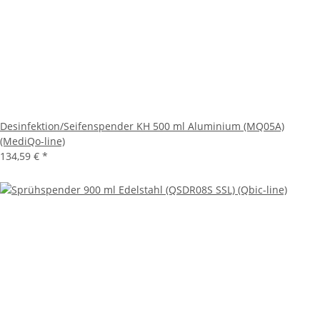
Desinfektion/Seifenspender KH 500 ml Aluminium (MQ05A)
(MediQo-line)
134,59 €
*