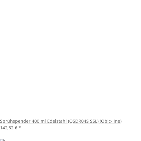
Sprühspender 400 ml Edelstahl (QSDR04S SSL) (Qbic-line)
142,32 €
*