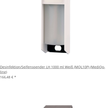
Desinfektion/Seifenspender LH 1000 ml Weiß (MQL10P) (MediQo-
line)
166,48 €
*