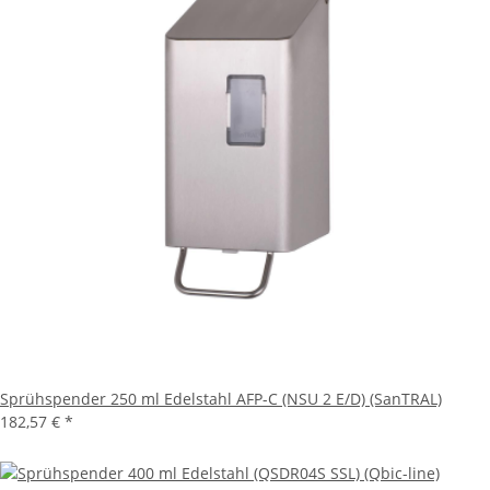
Sprühspender 250 ml Edelstahl AFP-C (NSU 2 E/D) (SanTRAL)
182,57 €
*