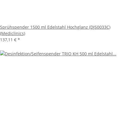
Sprühspender 1500 ml Edelstahl Hochglanz (DJS0033C)
(Mediclinics)
137,11 €
*