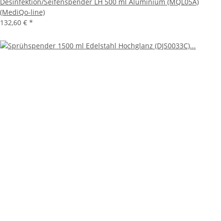
Desinfektion/Seifenspender LH 500 ml Aluminium (MQL05A)
(MediQo-line)
132,60 €
*