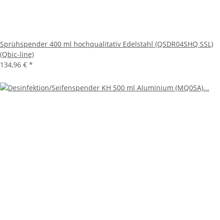
Sprühspender 400 ml hochqualitativ Edelstahl (QSDR04SHQ SSL)
(Qbic-line)
134,96 €
*