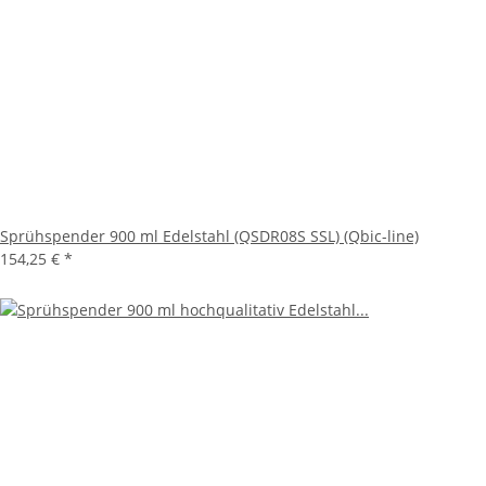
Sprühspender 900 ml Edelstahl (QSDR08S SSL) (Qbic-line)
154,25 €
*