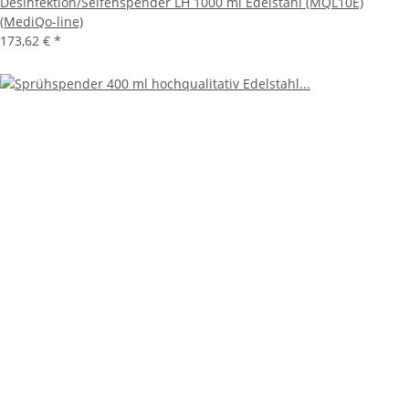
Desinfektion/Seifenspender LH 1000 ml Edelstahl (MQL10E)
(MediQo-line)
173,62 €
*