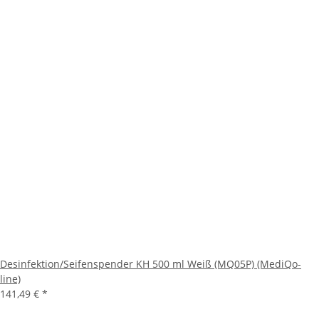
Desinfektion/Seifenspender KH 500 ml Weiß (MQ05P) (MediQo-
line)
141,49 €
*