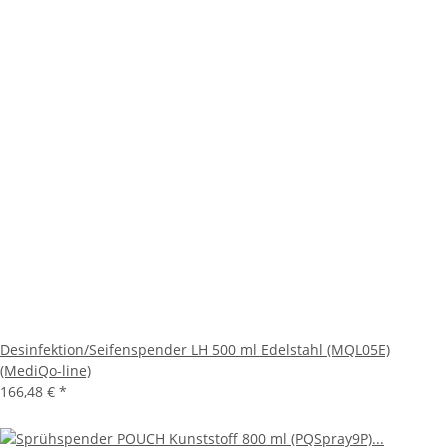
Desinfektion/Seifenspender LH 500 ml Edelstahl (MQL05E)
(MediQo-line)
166,48 €
*