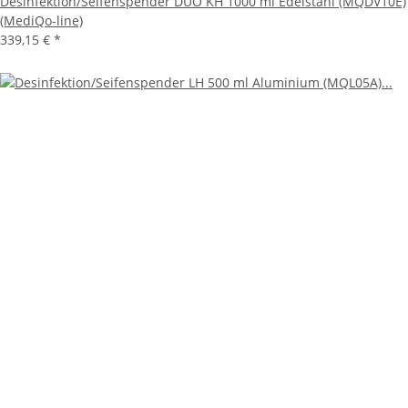
Desinfektion/Seifenspender DUO KH 1000 ml Edelstahl (MQDV10E)
(MediQo-line)
339,15 €
*