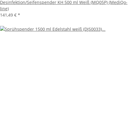
Desinfektion/Seifenspender KH 500 ml Weiß (MQ05P) (MediQo-
line)
141,49 €
*