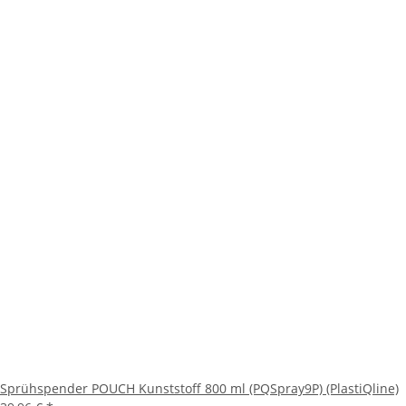
Sprühspender POUCH Kunststoff 800 ml (PQSpray9P) (PlastiQline)