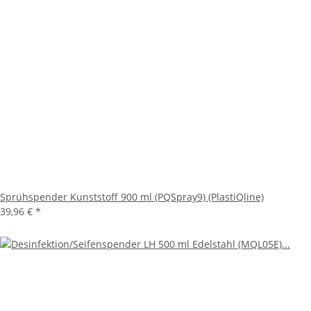
Sprühspender Kunststoff 900 ml (PQSpray9) (PlastiQline)
39,96 €
*