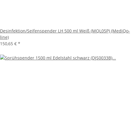
Desinfektion/Seifenspender LH 500 ml Weiß (MQL05P) (MediQo-
line)
150,65 €
*