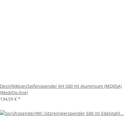
Desinfektion/Seifenspender KH 500 ml Aluminium (MQ05A)
(MediQo-line)
134,59 €
*