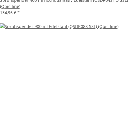
Sprühspender 400 ml hochqualitativ Edelstahl (QSDR04SHQ SSL)
(Qbic-line)
134,96 €
*