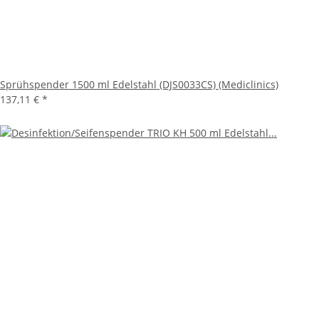
Sprühspender 1500 ml Edelstahl (DJS0033CS) (Mediclinics)
137,11 €
*