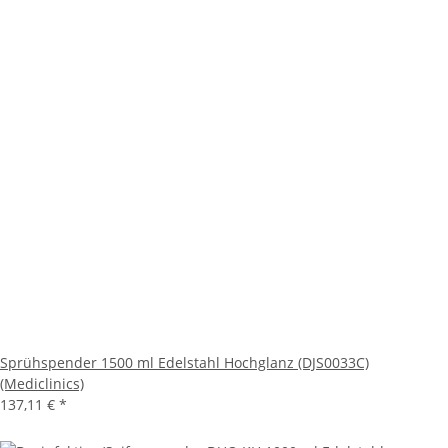
Sprühspender 1500 ml Edelstahl Hochglanz (DJS0033C)
(Mediclinics)
137,11 €
*