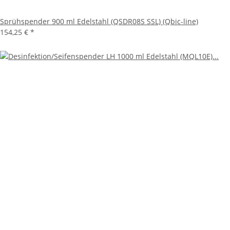
Sprühspender 900 ml Edelstahl (QSDR08S SSL) (Qbic-line)
154,25 €
*