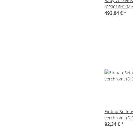
Baby Wickelti
(CP0016H) (Med
493,84 €
*
Einbau Seifen
verchromt (DJ
(Mediclinics)
92,34 €
*