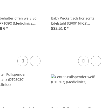
lbehälter offen weiß 80
Baby Wickeltisch horizontal
(PP1080) (Mediclinics,
Edelstahl (CP0016HCS)
 Bins)
(Mediclinics)
99 €
*
832,51 €
*