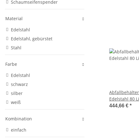
Schaumseifenspender
Material
Edelstahl
Edelstahl, gebürstet
Stahl
Farbe
Edelstahl
schwarz
Abfallbehälte
silber
Edelstahl 80 L
weiß
(Mediclinics, 
444,66 €
*
Kombination
einfach