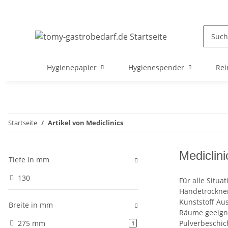
Hygienepapier
Hygienespender
Rei
Startseite
Artikel von Mediclinics
Mediclini
Tiefe in mm
130
Für alle Situa
Händetrockner
Kunststoff Aus
Breite in mm
Räume geeigne
275 mm
Pulverbeschich
Artikel gefunden
1