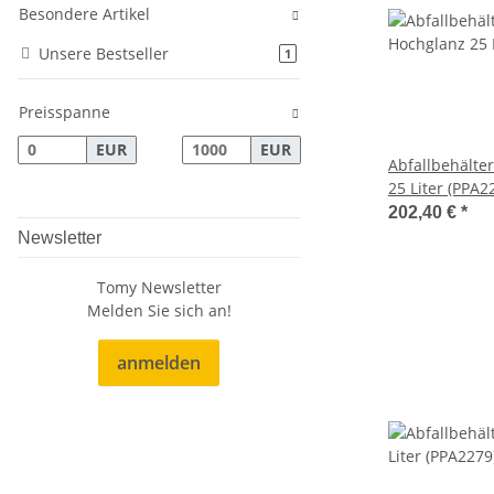
Besondere Artikel
Unsere Bestseller
Artikel gefunden
1
Preisspanne
EUR
EUR
Abfallbehälte
25 Liter (PPA2
Dutch Bins)
202,40 €
*
Newsletter
Tomy Newsletter
Melden Sie sich an!
anmelden