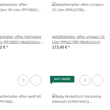
lbehälter offen Hochglanz
Abfallbehälter offen schwarz 25
er (PP1080C) (Mediclinics,
Liter (PPA2279B) (Mediclinics)
 Bins)
42 €
*
173,45 €
*
AUF LAGER