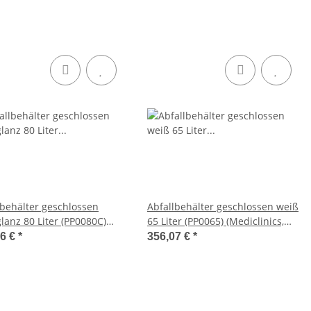
lbehälter geschlossen
Abfallbehälter geschlossen weiß
lanz 80 Liter (PP0080C)
65 Liter (PP0065) (Mediclinics,
linics, Dutch Bins)
Dutch Bins)
66 €
*
356,07 €
*