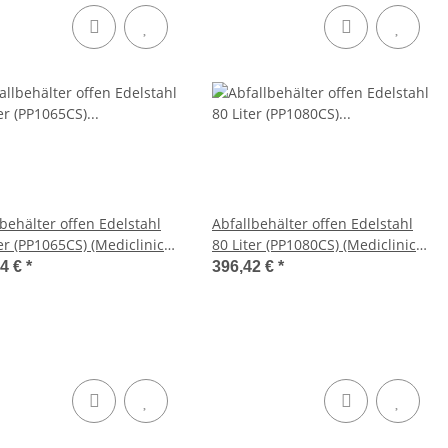
lbehälter offen Edelstahl
Abfallbehälter offen Edelstahl
er (PP1065CS) (Mediclinics,
80 Liter (PP1080CS) (Mediclinics,
 Bins)
Dutch Bins)
74 €
*
396,42 €
*