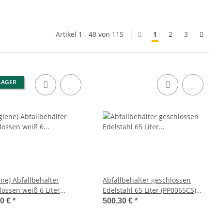
Artikel 1 - 48 von 115
1
2
3
LAGER
ene) Abfallbehälter
Abfallbehälter geschlossen
lossen weiß 6 Liter
Edelstahl 65 Liter (PP0065CS)
6) (Mediclinics)
(Mediclinics, Dutch Bins)
40 €
*
500,30 €
*