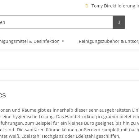
Tomy Direktlieferung i
nigungsmittel & Desinfektion
Reinigungszubehör & Entso
cs
tionen und Räume gibt es innerhalb dieser sehr ausgebreiteten Lin
 eine hygienische Lösung. Das Händetrocknerprogramm bietet eine
führungen, zum Beispiel für ein kleines Büro geeignet, bis hin zu
t sind. Die sanitären Räume können außerdem komplett mit nachfü
tet Weiß, Edelstahl Hochglanz oder Edelstahl geschliffen.