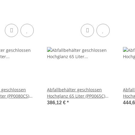
r geschlossen
Abfallbehälter geschlossen
Abfal
iter (PP0080CS)
Hochglanz 65 Liter (PP0065C)
Hochg
Dutch Bins)
(Mediclinics, Dutch Bins)
(Medic
386,12 €
*
444,