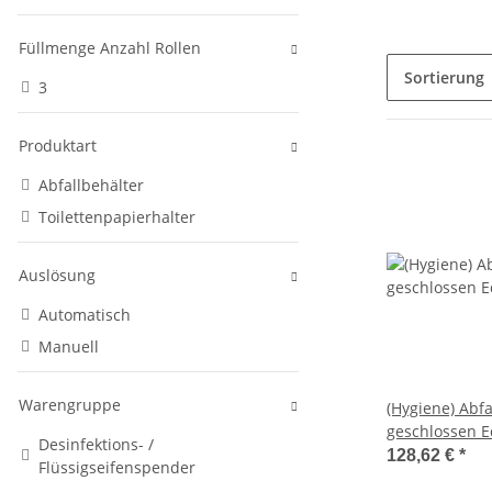
Füllmenge Anzahl Rollen
Sortierung
3
Produktart
Abfallbehälter
Toilettenpapierhalter
Auslösung
Automatisch
Manuell
Warengruppe
(Hygiene) Abfa
geschlossen Ed
Desinfektions- /
(PP0006CS) (Me
128,62 €
*
Flüssigseifenspender