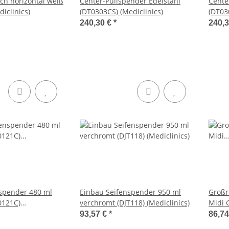
sch horizontal weiß
Center-Pullspender Edelstahl
Cente
iclinics)
(DT0303CS) (Mediclinics)
(DT03
240,30 €
*
240,
spender 480 ml
Einbau Seifenspender 950 ml
Großr
0121C)
verchromt (DJT118) (Mediclinics)
Midi 
93,57 €
*
86,7