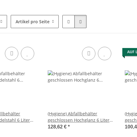
Artikel pro Seite
AUF 
llbehälter
(Hygiene) Abfallbehälter
(Hygi
elstahl 6 Liter
geschlossen Hochglanz 6 Liter
gesch
diclinics)
(PP0006C) (Mediclinics)
(PP000
128,62 €
*
100,