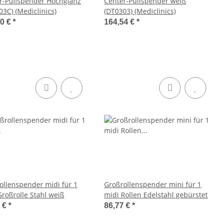
r-Pullspender Hochglanz
Center-Pullspender weiß
03C) (Mediclinics)
(DT0303) (Mediclinics)
30 €
*
164,54 €
*
ollenspender midi für 1
Großrollenspender mini für 1
Großrolle Stahl weiß
midi Rollen Edelstahl gebürstet
4 €
*
86,77 €
*