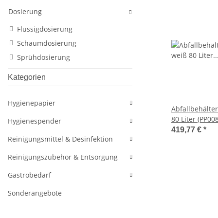
Dosierung
Flüssigdosierung
Schaumdosierung
Sprühdosierung
Kategorien
Hygienepapier
Abfallbehälte
80 Liter (PP008
Hygienespender
Dutch Bins)
419,77 €
*
Reinigungsmittel & Desinfektion
Reinigungszubehör & Entsorgung
Gastrobedarf
Sonderangebote