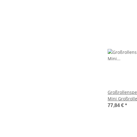
Großrollenspe
Mini Großrolle
Hochglanz
77,84 €
*