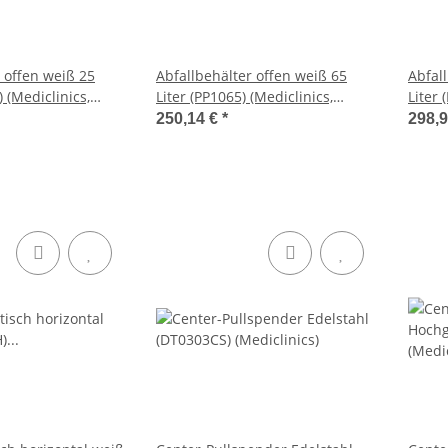
 offen weiß 25
Abfallbehälter offen weiß 65
Abfal
) (Mediclinics,
Liter (PP1065) (Mediclinics,
Liter 
Dutch Bins)
Dutch
250,14 €
*
298,