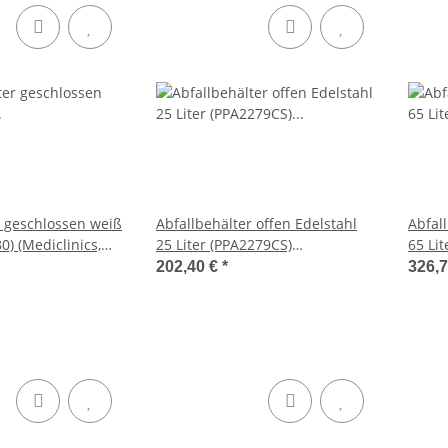
r geschlossen weiß
Abfallbehälter offen Edelstahl
Abfal
0) (Mediclinics,
25 Liter (PPA2279CS)
65 Lit
(Mediclinics, Dutch Bins)
Dutch
202,40 €
*
326,