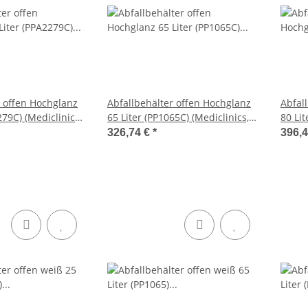
r offen Hochglanz
Abfallbehälter offen Hochglanz
Abfal
279C) (Mediclinics,
65 Liter (PP1065C) (Mediclinics,
80 Lit
Dutch Bins)
Dutch
326,74 €
*
396,