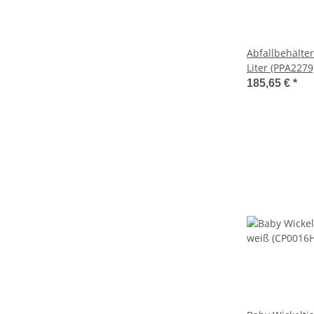
Abfallbehälter
Liter (PPA2279
Dutch Bins)
185,65 €
*