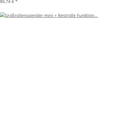
86,74 €
*