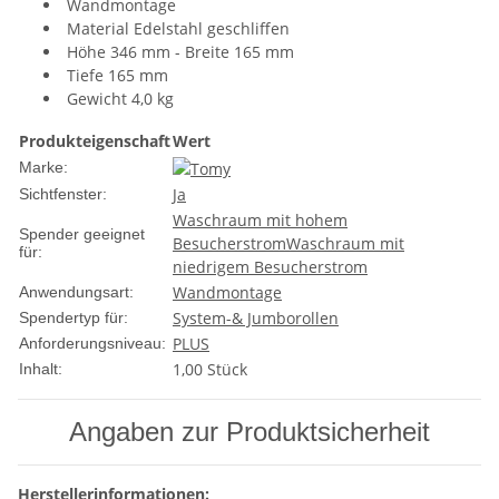
Wandmontage
Material Edelstahl geschliffen
Höhe 346 mm - Breite 165 mm
Tiefe 165 mm
Gewicht 4,0 kg
Produkteigenschaft
Wert
Marke:
Ja
Sichtfenster:
Waschraum mit hohem
Spender geeignet
Besucherstrom
Waschraum mit
für:
niedrigem Besucherstrom
Wandmontage
Anwendungsart:
System-& Jumborollen
Spendertyp für:
PLUS
Anforderungsniveau:
1,00 Stück
Inhalt:
Angaben zur Produktsicherheit
Herstellerinformationen: