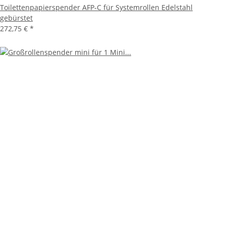
Toilettenpapierspender AFP-C für Systemrollen Edelstahl
gebürstet
272,75 €
*