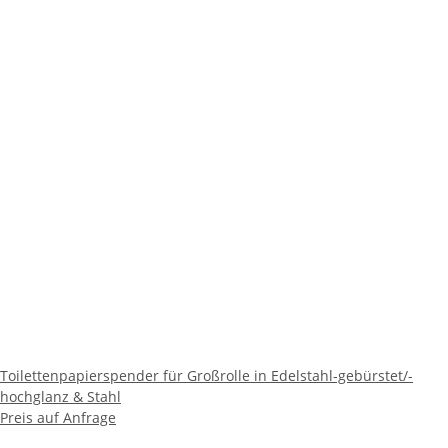
Toilettenpapierspender für Großrolle in Edelstahl-gebürstet/-
hochglanz & Stahl
Preis auf Anfrage