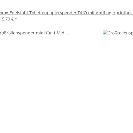
omy-Edelstahl-Toilettenpapierspender DUO mit Antifingerprintbe
15,70 €
*