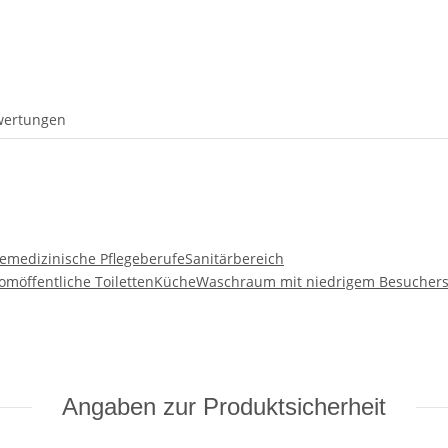
wertungen
ie
medizinische Pflegeberufe
Sanitärbereich
rom
öffentliche Toiletten
Küche
Waschraum mit niedrigem Besucher
Angaben zur Produktsicherheit