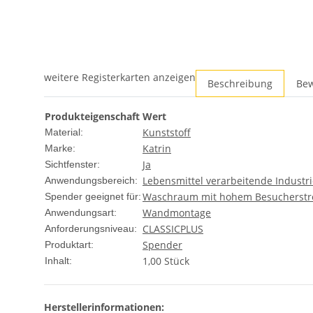
weitere Registerkarten anzeigen
Beschreibung
Be
Produkteigenschaft
Wert
Kunststoff
Material:
Katrin
Marke:
Ja
Sichtfenster:
Lebensmittel verarbeitende Industr
Anwendungsbereich:
Waschraum mit hohem Besucherst
Spender geeignet für:
Wandmontage
Anwendungsart:
CLASSIC
PLUS
Anforderungsniveau:
Spender
Produktart:
1,00 Stück
Inhalt:
Herstellerinformationen: