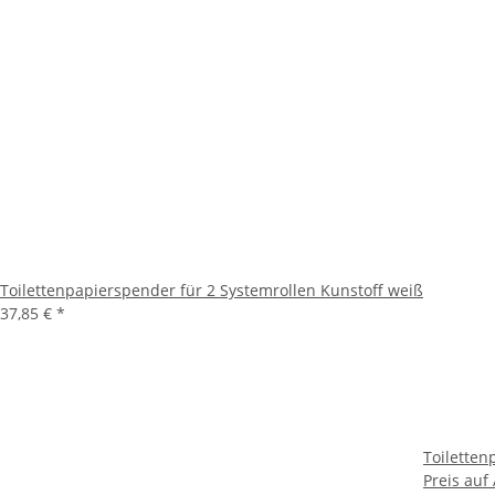
Toilettenpapierspender für 2 Systemrollen Kunstoff weiß
37,85 €
*
Toiletten
Preis auf