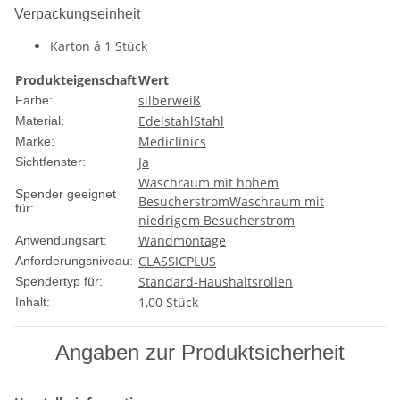
Verpackungseinheit
Karton á 1 Stück
Produkteigenschaft
Wert
silber
weiß
Farbe:
Edelstahl
Stahl
Material:
Mediclinics
Marke:
Ja
Sichtfenster:
Waschraum mit hohem
Spender geeignet
Besucherstrom
Waschraum mit
für:
niedrigem Besucherstrom
Wandmontage
Anwendungsart:
CLASSIC
PLUS
Anforderungsniveau:
Standard-Haushaltsrollen
Spendertyp für:
1,00 Stück
Inhalt:
Angaben zur Produktsicherheit