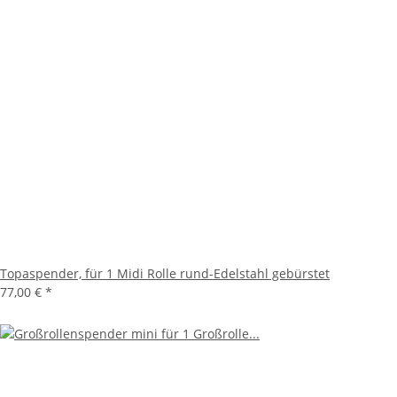
Topaspender, für 1 Midi Rolle rund-Edelstahl gebürstet
77,00 €
*