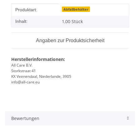
Produkteigenschaft
Wert
Abfallbehälter
Produktart:
1,00 Stück
Inhalt:
Angaben zur Produktsicherheit
Herstellerinformationen:
All Care B.V.
Storkstraat 41
KX Veenendaal, Niederlande, 3905
info@all-care.eu
Bewertungen