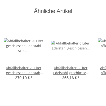
Ähnliche Artikel
Abfallbehälter 20 Liter
Abfallbehälter 6 Liter
Abf
geschlossen Edelstahl
Edelstahl geschlossen
off
AFP-C (AC SB 20 E)
(MQWB6E) (MediQo-line,
(
270,19 €
*
265,16 €
*
(Dutch Bins)
Dutch Bins)
(W