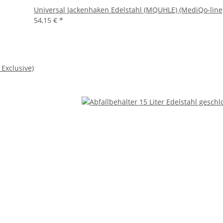
Universal Jackenhaken Edelstahl (MQUHLE) (MediQo-line
54,15 €
*
 Exclusive)