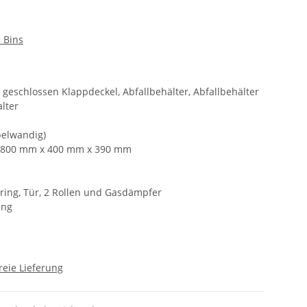
 Bins
r geschlossen Klappdeckel, Abfallbehälter, Abfallbehälter
alter
belwandig)
: 800 mm x 400 mm x 390 mm
d
ring, Tür, 2 Rollen und Gasdämpfer
ung
reie Lieferung