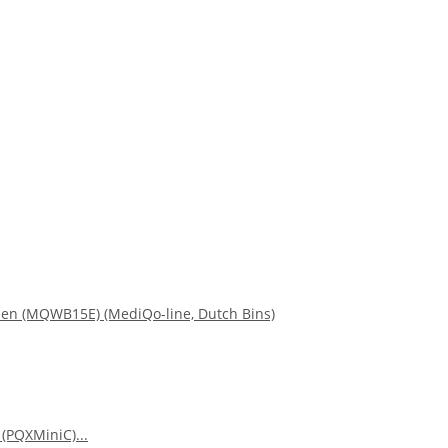
ssen (MQWB15E) (MediQo-line, Dutch Bins)