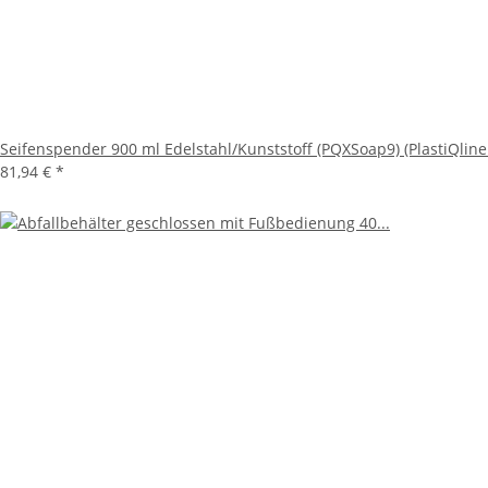
Seifenspender 900 ml Edelstahl/Kunststoff (PQXSoap9) (PlastiQline
81,94 €
*