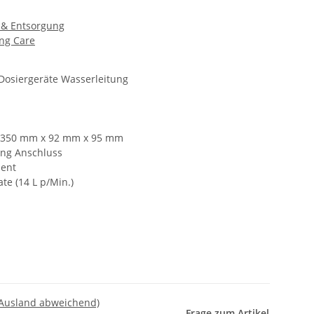
 & Entsorgung
ng Care
 Dosiergeräte Wasserleitung
: 350 mm x 92 mm x 95 mm
ng Anschluss
ient
te (14 L p/Min.)
 Ausland abweichend)
Frage zum Artikel