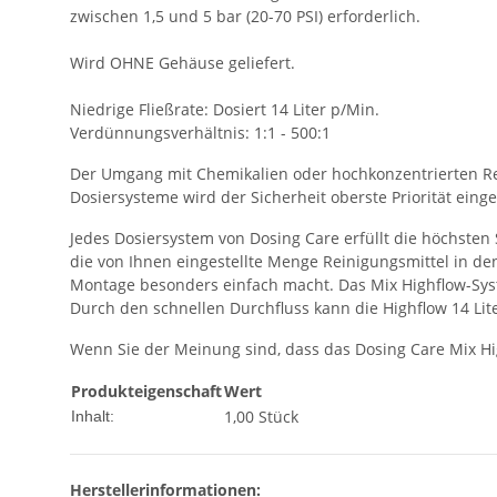
zwischen 1,5 und 5 bar (20-70 PSI) erforderlich.
Wird OHNE Gehäuse geliefert.
Niedrige Fließrate: Dosiert 14 Liter p/Min.
Verdünnungsverhältnis: 1:1 - 500:1
Der Umgang mit Chemikalien oder hochkonzentrierten Re
Dosiersysteme wird der Sicherheit oberste Priorität eing
Jedes Dosiersystem von Dosing Care erfüllt die höchsten
die von Ihnen eingestellte Menge Reinigungsmittel in d
Montage besonders einfach macht. Das Mix Highflow-Syste
Durch den schnellen Durchfluss kann die Highflow 14 Lit
Wenn Sie der Meinung sind, dass das Dosing Care Mix High
Produkteigenschaft
Wert
1,00 Stück
Inhalt:
Herstellerinformationen: