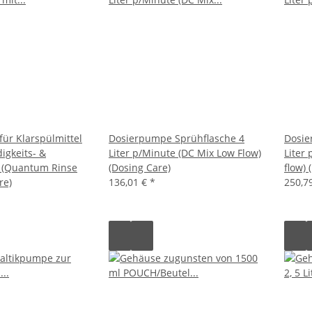
ür Klarspülmittel
Dosierpumpe Sprühflasche 4
Dosie
igkeits- &
Liter p/Minute (DC Mix Low Flow)
Liter
g (Quantum Rinse
(Dosing Care)
flow) 
re)
136,01 €
*
250,7