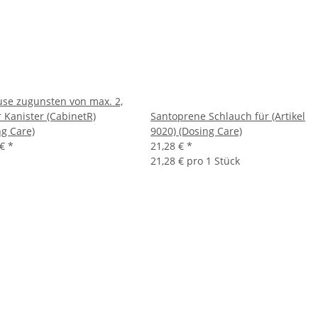
se zugunsten von max. 2,
r Kanister (CabinetR)
Santoprene Schlauch für (Artikel
ng Care)
9020) (Dosing Care)
 €
*
21,28 €
*
21,28 € pro 1 Stück