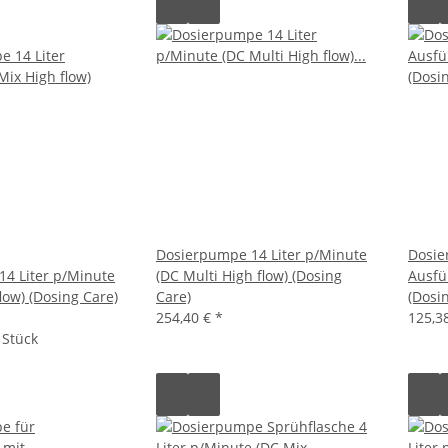
Dosierpumpe 14 Liter p/Minute
Dosie
4 Liter p/Minute
(DC Multi High flow) (Dosing
Ausfü
low) (Dosing Care)
Care)
(Dosi
254,40 €
*
125,3
 Stück