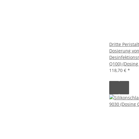
Dritte Perista
Dosierung vo
Desinfektionsm
Q100) (Dosing
118,70 €
*