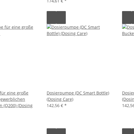
174,61 €
*
ür eine große
Dosierpumpe (DC Smart Bottle)
Dosie
gewerblichen
(Dosing Care)
(Dosi
 (Q200) (Dosing
142,56 €
*
142,5