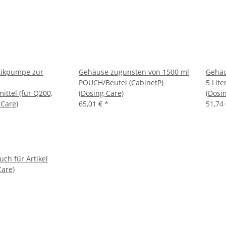
ltikpumpe zur
Gehäuse zugunsten von 1500 ml
Gehäu
n
POUCH/Beutel (CabinetP)
5 Lite
ittel (für Q200,
(Dosing Care)
(Dosi
 Care)
65,01 €
*
51,74