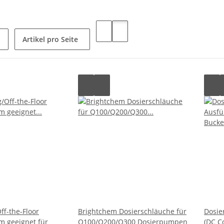
Artikel pro Seite
f-the-Floor
Brightchem Dosierschläuche für
Dosie
m geeignet für
Q100/Q200/Q300 Dosierpumpen
(DC C