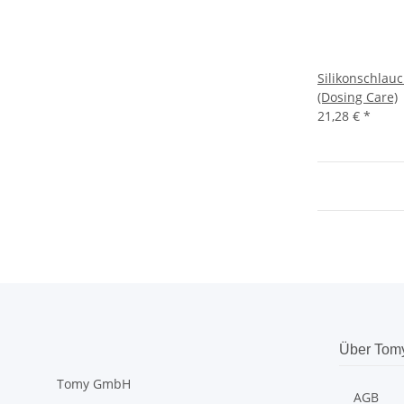
Silikonschlauc
(Dosing Care)
21,28 €
*
Über Tom
Tomy GmbH
AGB