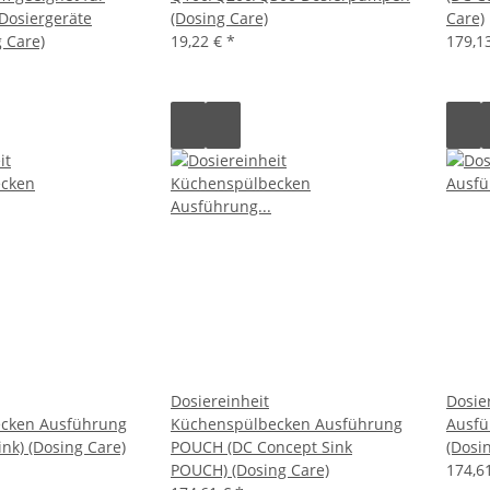
Dosiergeräte
(Dosing Care)
Care)
 Care)
19,22 €
*
179,1
Dosiereinheit
Dosie
cken Ausführung
Küchenspülbecken Ausführung
Ausfü
nk) (Dosing Care)
POUCH (DC Concept Sink
(Dosi
POUCH) (Dosing Care)
174,6