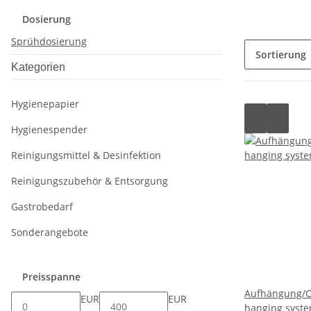
Dosierung
Sprühdosierung
Sortierung
Kategorien
Hygienepapier
Hygienespender
Reinigungsmittel & Desinfektion
Reinigungszubehör & Entsorgung
Gastrobedarf
Sonderangebote
Preisspanne
Aufhängung/Of
EUR
EUR
hanging syste