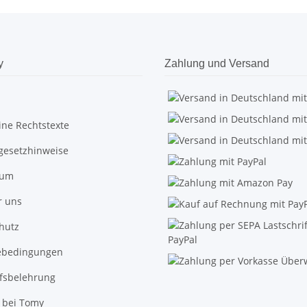
y
Zahlung und Versand
ine Rechtstexte
egesetzhinweise
sum
r uns
hutz
ebedingungen
fsbelehrung
 bei Tomy