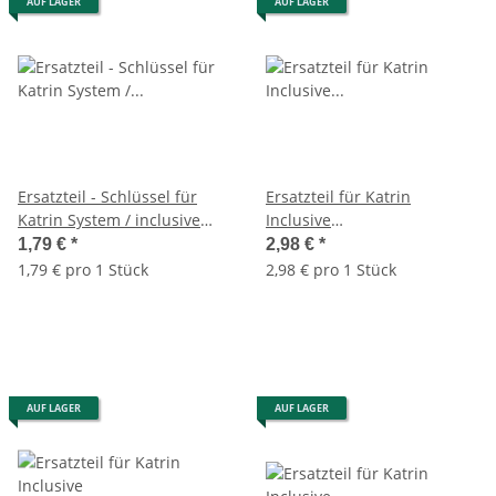
AUF LAGER
AUF LAGER
Ersatzteil - Schlüssel für
Ersatzteil für Katrin
Katrin System / inclusive
Inclusive
Spender
Handtuchrollen-,Seifen-,
1,79 €
*
2,98 €
*
und Toilettenpapierspender
1,79 € pro 1 Stück
2,98 € pro 1 Stück
- Schlüssel -
AUF LAGER
AUF LAGER