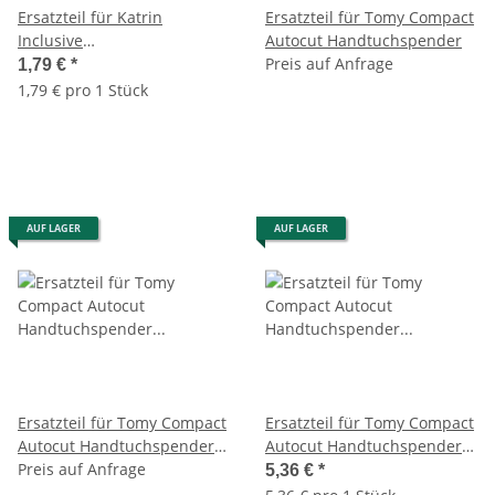
Ersatzteil für Katrin
Ersatzteil für Tomy Compact
Inclusive
Autocut Handtuchspender
Handtuchrollenspender
Preis auf Anfrage
1,79 €
*
Spiral-Feder 8x45 mm ( links
1,79 € pro 1 Stück
)
AUF LAGER
AUF LAGER
Ersatzteil für Tomy Compact
Ersatzteil für Tomy Compact
Autocut Handtuchspender
Autocut Handtuchspender
Bodenplatte Universal
Preis auf Anfrage
Spiral-Feder 8x45 mm ( links
5,36 €
*
)