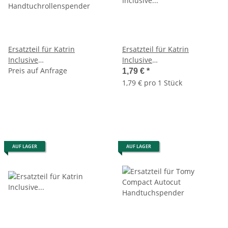
Ersatzteil für Katrin
Ersatzteil für Katrin
Inclusive
Inclusive
Handtuchrollenspender
Preis auf Anfrage
Handtuchrollenspender
1,79 €
*
Spiral-Feder 10x35mm (
1,79 € pro 1 Stück
rechts )
AUF LAGER
AUF LAGER